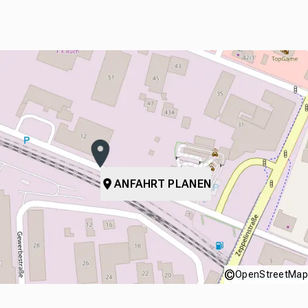
ANFAHRT PLANEN
©
OpenStreetMap