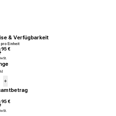
ise & Verfügbarkeit
 pro Einheit
4
95
€
MwSt.
nge
hl
samtbetrag
4
95
€
MwSt.