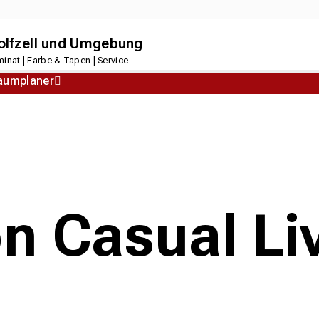
dolfzell und Umgebung
inat | Farbe & Tapen | Service
aumplaner
Korkboden
Designboden
n Casual Liv