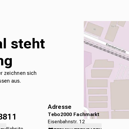
l steht
ng
er zeichnen sich
ssen aus.
Adresse
Tebo2000 Fachmarkt
8811
Eisenbahnstr. 12
die Website
78315 Radolfzell