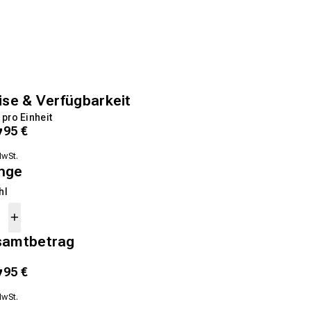
ise & Verfügbarkeit
 pro Einheit
7
95
€
MwSt.
nge
hl
samtbetrag
7
95
€
MwSt.