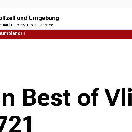
dolfzell und Umgebung
inat | Farbe & Tapen | Service
aumplaner
Korkboden
Designboden
n Best of Vl
8721