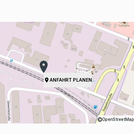
ANFAHRT PLANEN
©
OpenStreetMap