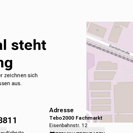
l steht
ng
er zeichnen sich
ssen aus.
Adresse
Tebo2000 Fachmarkt
8811
Eisenbahnstr. 12
die Website
78315 Radolfzell