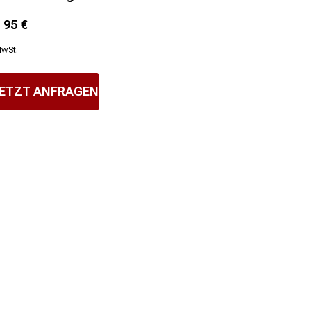
1
95
€
MwSt.
ETZT ANFRAGEN