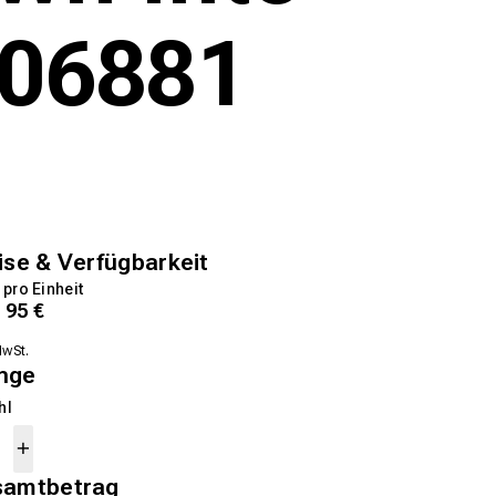
306881
ise & Verfügbarkeit
 pro Einheit
1
95
€
MwSt.
nge
hl
samtbetrag