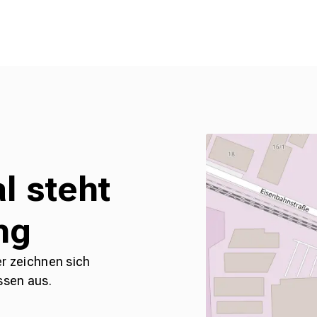
l steht
ng
er zeichnen sich
ssen aus.