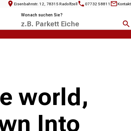
Eisenbahnstr. 12, 78315 Radolfzell
07732 58811
Kontakt
Wonach suchen Sie?
Suc
e world,
awn Into