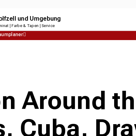
dolfzell und Umgebung
inat | Farbe & Tapen | Service
aumplaner
Korkboden
Designboden
on Around th
es, Cuba, Dr