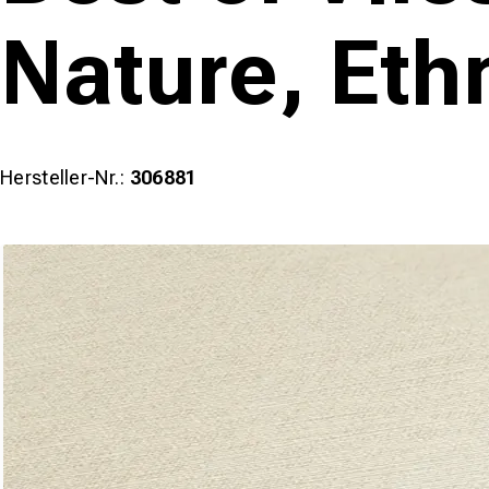
Nature, Ethn
Hersteller-Nr.:
306881