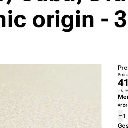
ic origin - 
Pre
Preis
4
inkl. 
Me
Anza
Ge