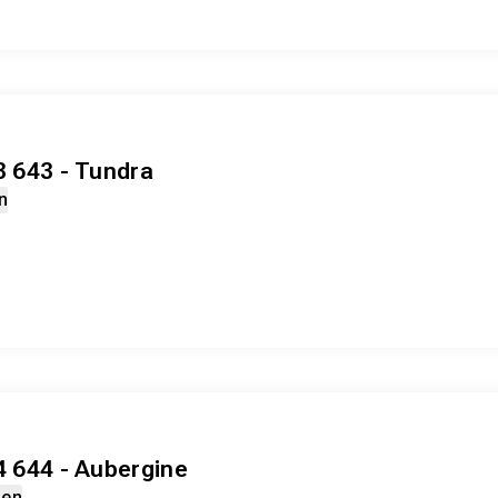
3 643 - Tundra
n
4 644 - Aubergine
den