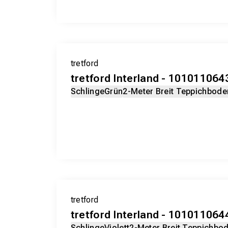
tretford
tretford Interland - 101011064
Schlinge
Grün
2-Meter Breit Teppichbode
tretford
tretford Interland - 101011064
Schlinge
Violett
2-Meter Breit Teppichbo