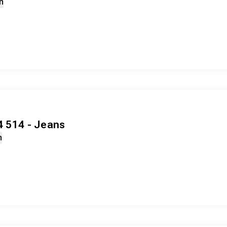
n
4 514 - Jeans
n