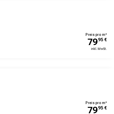
Preis pro m²
79
95
€
inkl. MwSt.
Preis pro m²
79
95
€