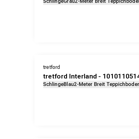
Schlinge
Grau
2-Meter Breit Teppichbode
tretford
tretford Interland - 101011051
Schlinge
Blau
2-Meter Breit Teppichbode