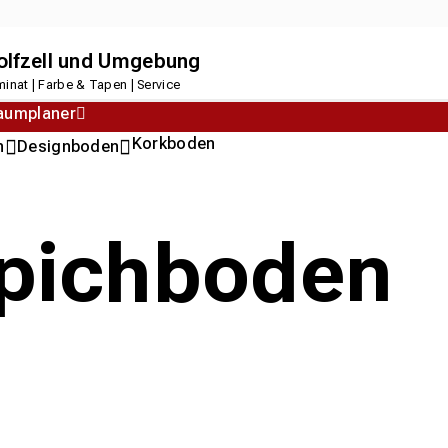
dolfzell und Umgebung
inat | Farbe & Tapen | Service
aumplaner
Korkboden
n
Designboden
ppichboden