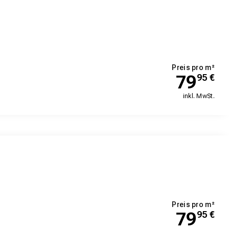
Preis pro m²
79
95
€
inkl. MwSt.
Preis pro m²
79
95
€