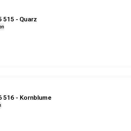
5 515 - Quarz
en
16 516 - Kornblume
n