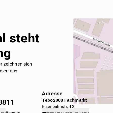
l steht
ng
er zeichnen sich
ssen aus.
Adresse
Tebo2000 Fachmarkt
8811
Eisenbahnstr. 12
die Website
78315 Radolfzell