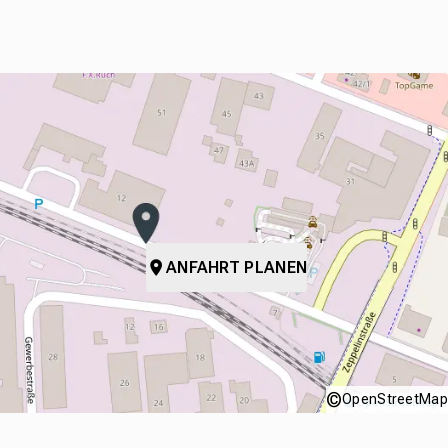
ANFAHRT PLANEN
©
OpenStreetMap