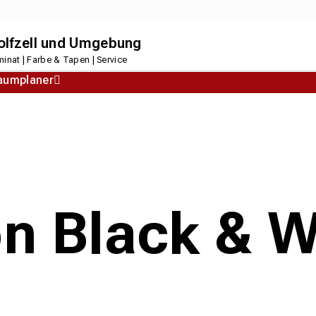
dolfzell und Umgebung
inat | Farbe & Tapen | Service
aumplaner
Korkboden
Designboden
on Black & W