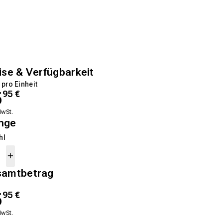
ise & Verfügbarkeit
 pro Einheit
5
95
€
MwSt.
nge
hl
samtbetrag
5
95
€
MwSt.