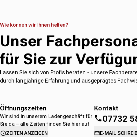
Wie können wir Ihnen helfen?
Unser Fachpersona
für Sie zur Verfügu
Lassen Sie sich von Profis beraten - unsere Fachberat
durch langjährige Erfahrung und ausgeprägtes Fachwi
Öffnungszeiten
Kontakt
Wir sind in unserem Ladengeschäft für
07732 5
Sie da – alle Zeiten finden Sie hier auf
einen Blick.
oder
direkt über 
ZEITEN ANZEIGEN
E-MAIL SCHREI