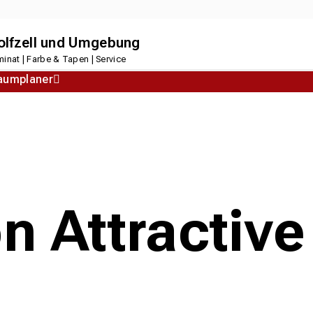
dolfzell und Umgebung
inat | Farbe & Tapen | Service
aumplaner
Korkboden
Designboden
n Attractive