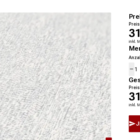
Pre
Preis
3
inkl. 
Me
Anza
Ge
Preis
3
inkl. 
J