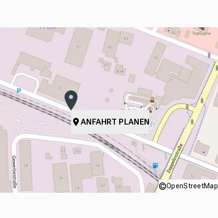
ANFAHRT PLANEN
©
OpenStreetMap