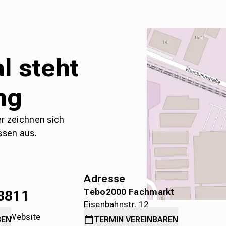
l steht
ng
er zeichnen sich
ssen aus.
Adresse
Tebo2000 Fachmarkt
8811
Eisenbahnstr. 12
die Website
78315 Radolfzell
BEN
TERMIN
VEREINBAREN