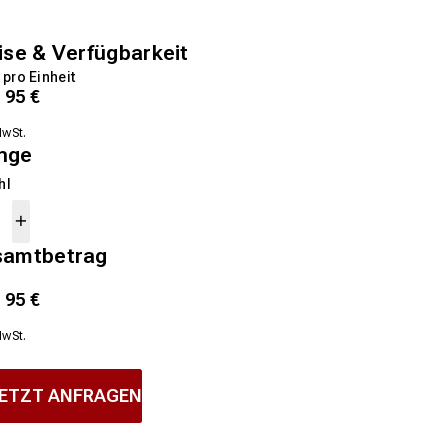
ise & Verfügbarkeit
 pro Einheit
1
95
€
MwSt.
nge
hl
samtbetrag
1
95
€
MwSt.
ETZT ANFRAGEN