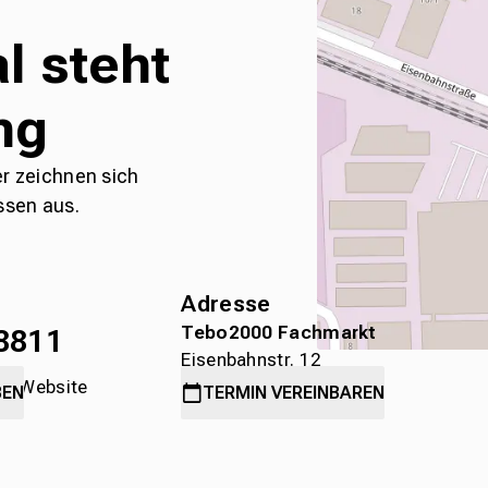
l steht
ng
er zeichnen sich
ssen aus.
Adresse
Tebo2000 Fachmarkt
8811
Eisenbahnstr. 12
die Website
78315 Radolfzell
BEN
TERMIN
VEREINBAREN