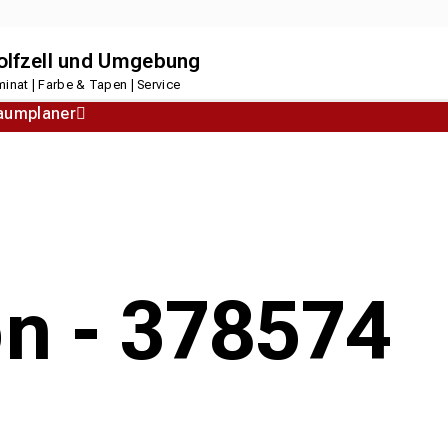
dolfzell und Umgebung
inat | Farbe & Tapen | Service
aumplaner
Korkboden
Designboden
on - 378574