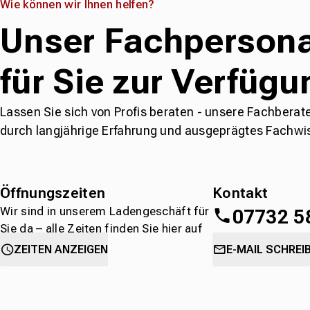
Wie können wir Ihnen helfen?
Unser Fachpersona
für Sie zur Verfügu
Lassen Sie sich von Profis beraten - unsere Fachberat
durch langjährige Erfahrung und ausgeprägtes Fachwi
Öffnungszeiten
Kontakt
Wir sind in unserem Ladengeschäft für
07732 5
Sie da – alle Zeiten finden Sie hier auf
einen Blick.
oder
direkt über 
ZEITEN ANZEIGEN
E-MAIL SCHREI