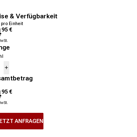
ise & Verfügbarkeit
 pro Einheit
4
95
€
MwSt.
nge
hl
samtbetrag
4
95
€
MwSt.
ETZT ANFRAGEN