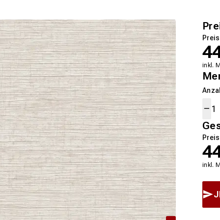
Pre
Preis
4
inkl. 
Me
Anza
Ge
Preis
4
inkl. 
J