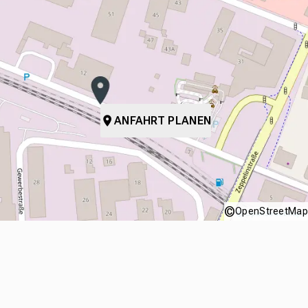
ANFAHRT PLANEN
©
OpenStreetMap