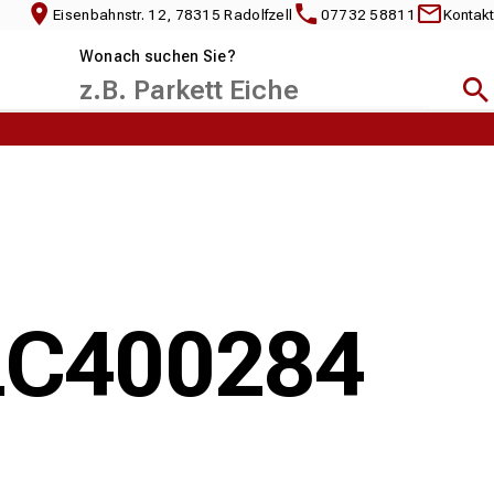
Eisenbahnstr. 12, 78315 Radolfzell
07732 58811
Kontakt
Wonach suchen Sie?
Suc
RLC400284