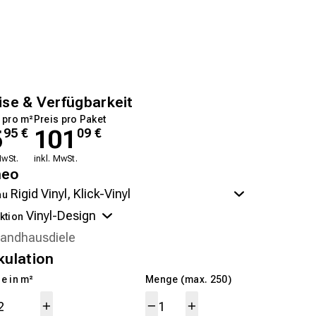
ise & Verfügbarkeit
 pro m²
Preis pro Paket
5
101
95
€
09
€
MwSt.
inkl. MwSt.
neo
au
ktion
kulation
e in m²
Menge (max. 250)