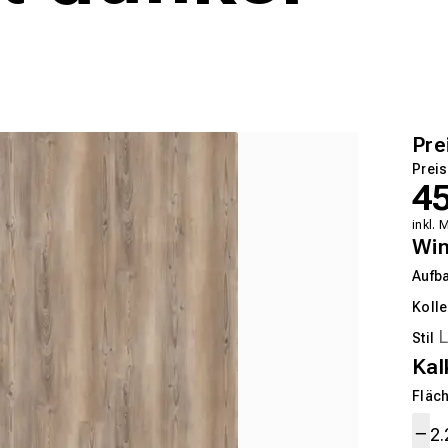
Pre
Preis
4
inkl. 
Wi
Aufb
Kolle
Stil
Kal
Fläch