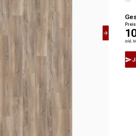
Ge
Preis
1
inkl. 
J