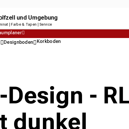
dolfzell und Umgebung
inat | Farbe & Tapen | Service
aumplaner
Korkboden
n
Designboden
l-Design - 
ft dunkel