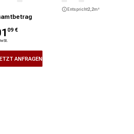
Entspricht
2,2
m²
samtbetrag
01
09
€
MwSt.
ETZT ANFRAGEN