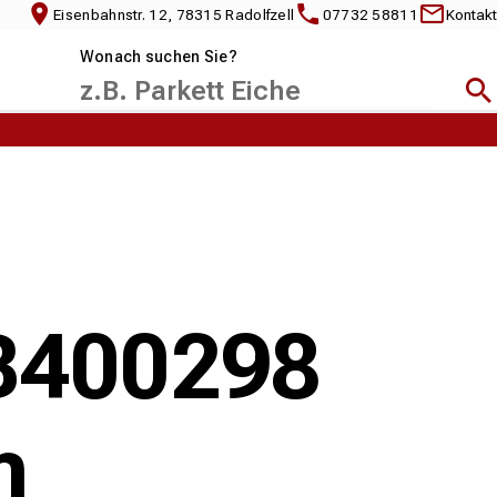
Eisenbahnstr. 12, 78315 Radolfzell
07732 58811
Kontakt
Wonach suchen Sie?
Suc
DB400298
n