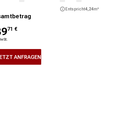
Entspricht
4,24
m²
samtbetrag
39
71
€
MwSt.
ETZT ANFRAGEN