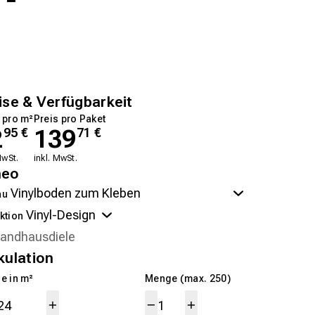
ise & Verfügbarkeit
 pro m²
Preis pro Paket
2
139
95
€
71
€
MwSt.
inkl. MwSt.
neo
au
ktion
kulation
e in m²
Menge (max. 250)