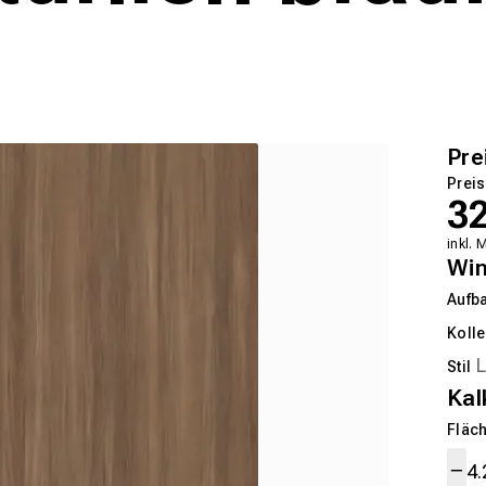
Pre
Preis
3
inkl. 
Wi
Aufb
Kolle
Stil
Kal
Fläch