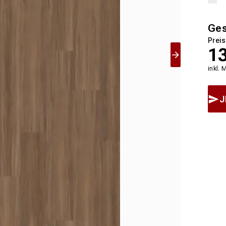
Ge
Preis
1
inkl. 
J