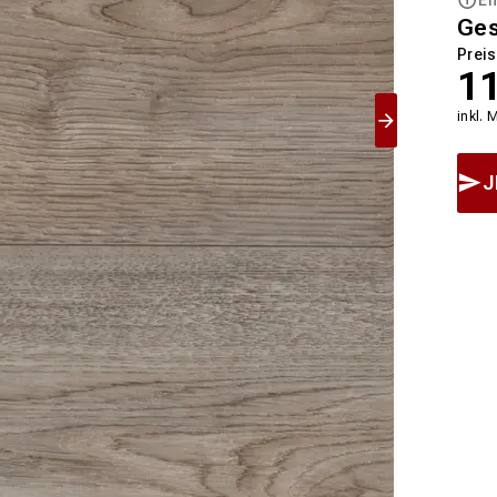
Ge
Preis
1
inkl. 
J