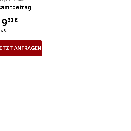
samtbetrag
19
80
€
MwSt.
ETZT ANFRAGEN