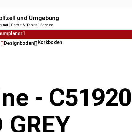
dolfzell und Umgebung
inat | Farbe & Tapen | Service
aumplaner
Korkboden
n
Designboden
line - C5192
 GREY