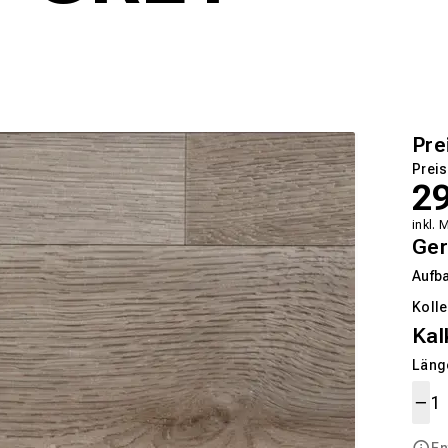
Pre
Preis
2
inkl. 
Ger
Aufb
Kolle
Kal
Länge
En