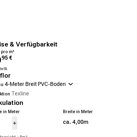
ise & Verfügbarkeit
 pro m²
9
95
€
MwSt.
flor
au
ktion
kulation
 in Meter
Breite in Meter
ca. 4,00m
tspricht ~
4
m²