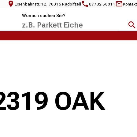
Eisenbahnstr. 12, 78315 Radolfzell
07732 58811
Kontakt
Wonach suchen Sie?
Suc
82319 OAK