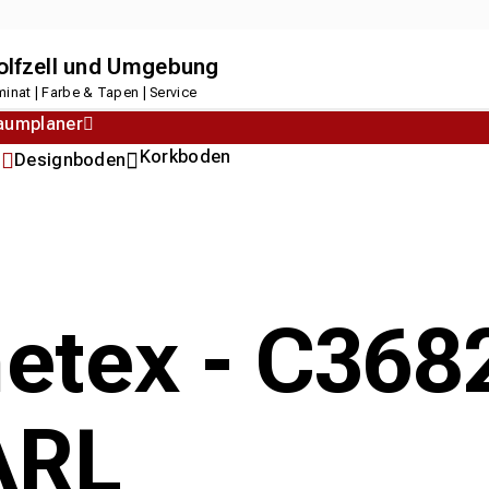
dolfzell und Umgebung
inat | Farbe & Tapen | Service
aumplaner
Korkboden
n
Designboden
metex - C36
ARL