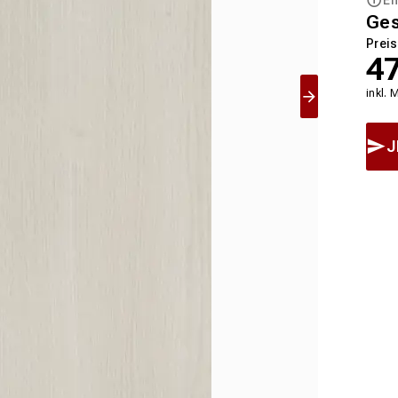
Ge
Preis
4
inkl. 
J