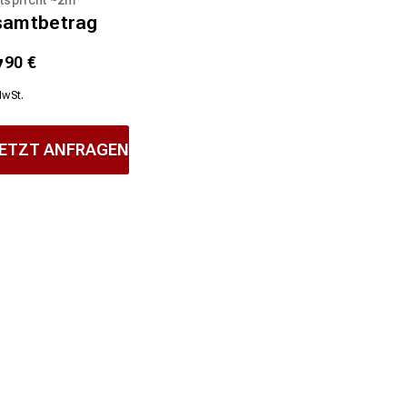
samtbetrag
7
90
€
MwSt.
ETZT ANFRAGEN