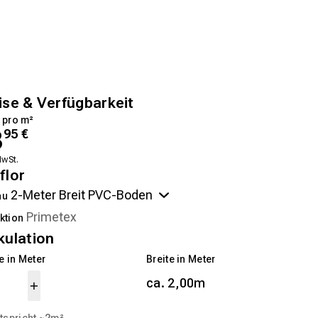
ise & Verfügbarkeit
 pro m²
3
95
€
MwSt.
flor
au
ktion
kulation
 in Meter
Breite in Meter
ca. 2,00m
tspricht ~
2
m²