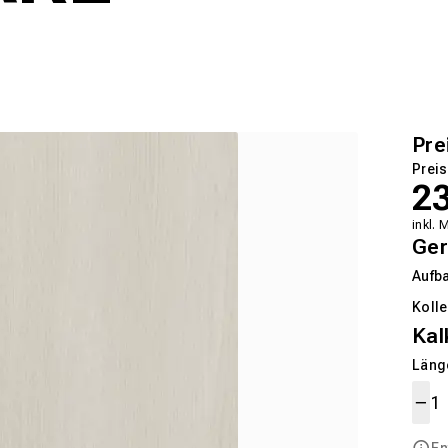
Pre
Preis
2
inkl. 
Ger
Aufb
Kolle
Kal
Länge
En