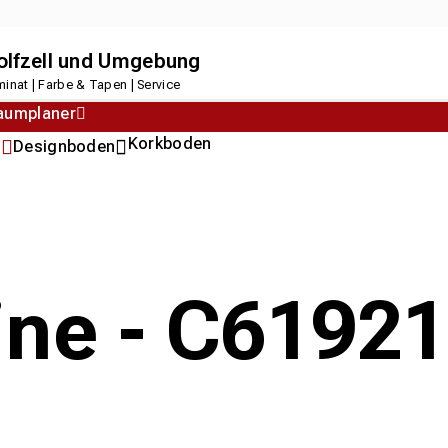
dolfzell und Umgebung
inat | Farbe & Tapen | Service
aumplaner
Korkboden
n
Designboden
line - C619