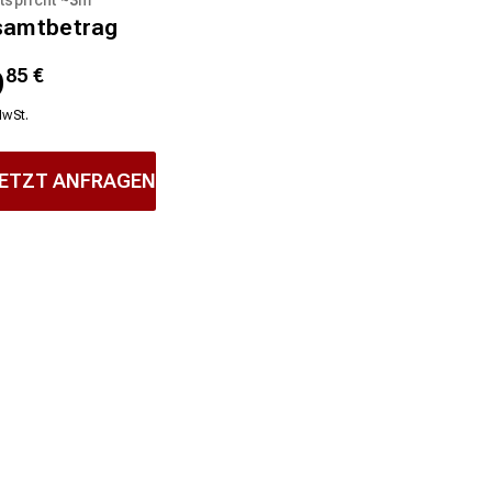
samtbetrag
9
85
€
MwSt.
ETZT ANFRAGEN