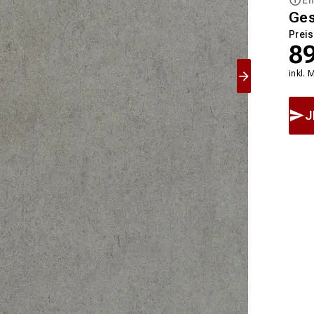
Ge
Preis
8
inkl. 
J