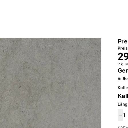
Pre
Preis
2
inkl. 
Ger
Aufb
Kolle
Kal
Länge
En