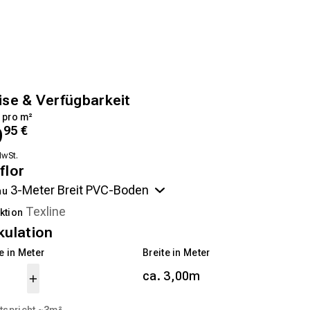
ise & Verfügbarkeit
 pro m²
9
95
€
MwSt.
flor
au
ktion
kulation
 in Meter
Breite in Meter
ca. 3,00m
tspricht ~
3
m²