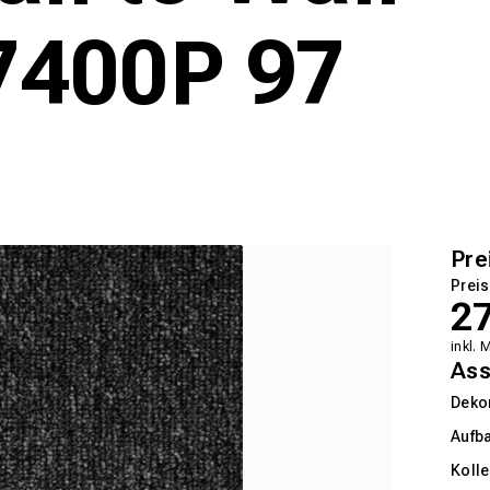
400P 97
Pre
Preis
2
inkl. 
Ass
Deko
Aufb
Kolle