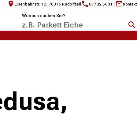
Eisenbahnstr. 12, 78315 Radolfzell
07732 58811
Kontakt
Wonach suchen Sie?
Suc
edusa,