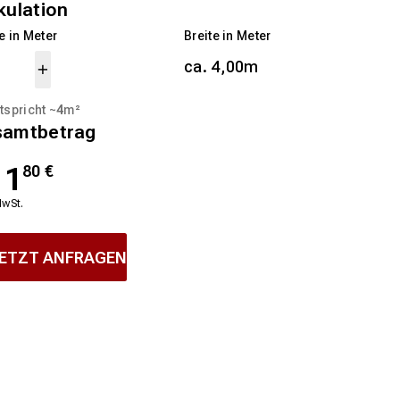
kulation
 in Meter
Breite in Meter
ca. 4,00m
tspricht ~
4
m²
samtbetrag
11
80
€
MwSt.
ETZT ANFRAGEN