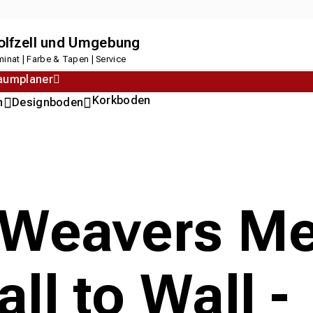
dolfzell und Umgebung
inat | Farbe & Tapen | Service
aumplaner
Korkboden
n
Designboden
 Weavers M
ll to Wall -