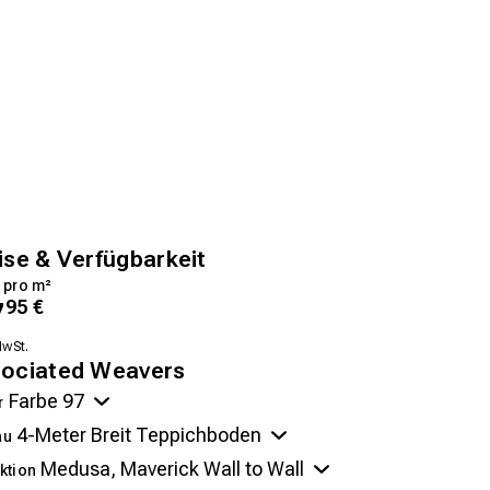
ise & Verfügbarkeit
 pro m²
7
95
€
MwSt.
ociated Weavers
r
au
ktion