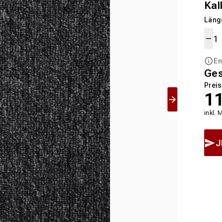
Kal
Länge
En
Ge
Preis
1
inkl. 
J