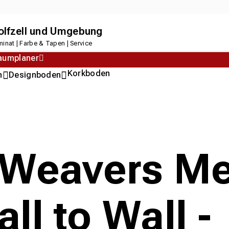
dolfzell und Umgebung
inat | Farbe & Tapen | Service
aumplaner
Korkboden
n
Designboden
 Weavers M
ll to Wall -