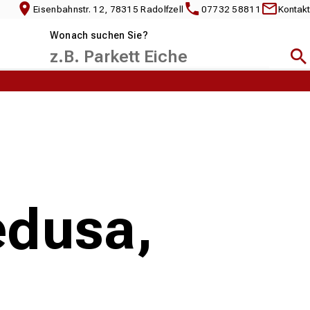
Eisenbahnstr. 12, 78315 Radolfzell
07732 58811
Kontakt
Wonach suchen Sie?
Suc
edusa,