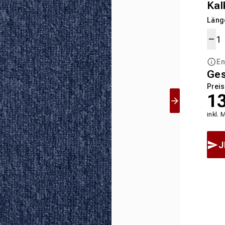
Kal
Länge
En
Ge
Preis
1
inkl. 
J