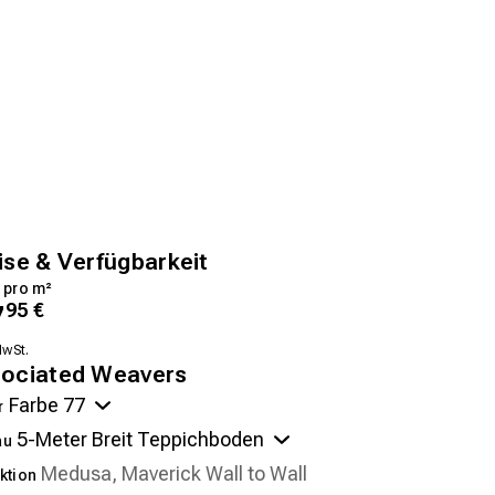
ise & Verfügbarkeit
 pro m²
7
95
€
MwSt.
ociated Weavers
r
au
ktion