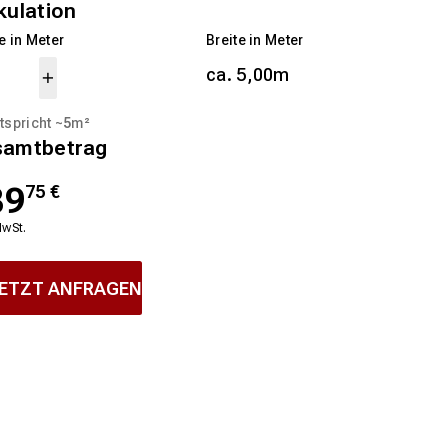
kulation
 in Meter
Breite in Meter
ca. 5,00m
tspricht ~
5
m²
samtbetrag
39
75
€
MwSt.
ETZT ANFRAGEN