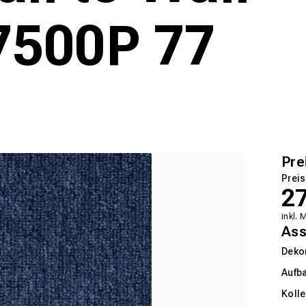
500P 77
Pre
Preis
2
inkl. 
Ass
Deko
Aufb
Kolle