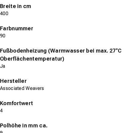
Breite in cm
400
Farbnummer
90
Fußbodenheizung (Warmwasser bei max. 27°C
Oberflächentemperatur)
Ja
Hersteller
Associated Weavers
Komfortwert
4
Polhöhe in mm ca.
9