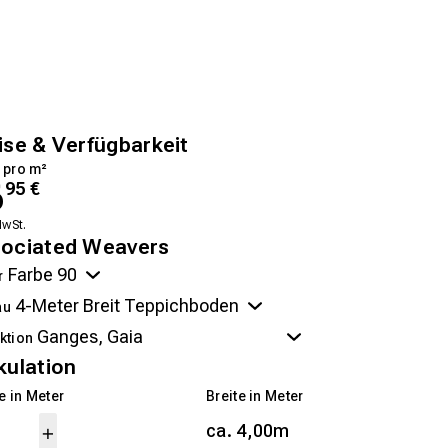
ise & Verfügbarkeit
 pro m²
6
95
€
MwSt.
ociated Weavers
r
au
ktion
kulation
 in Meter
Breite in Meter
ca. 4,00m