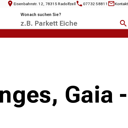
Eisenbahnstr. 12, 78315 Radolfzell
07732 58811
Kontakt
Wonach suchen Sie?
Suc
ges, Gaia -