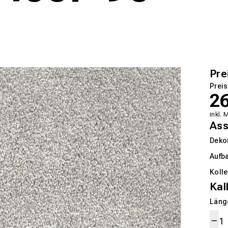
Pre
Preis
2
inkl. 
Ass
Deko
Aufb
Kolle
Kal
Länge