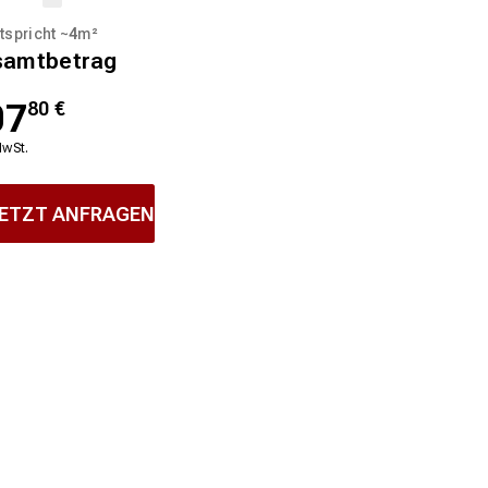
tspricht ~
4
m²
samtbetrag
07
80
€
MwSt.
ETZT ANFRAGEN