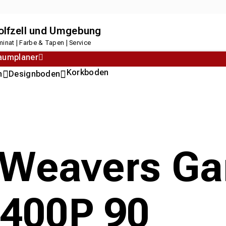
dolfzell und Umgebung
inat | Farbe & Tapen | Service
aumplaner
Korkboden
n
Designboden
Weavers Gan
400P 90