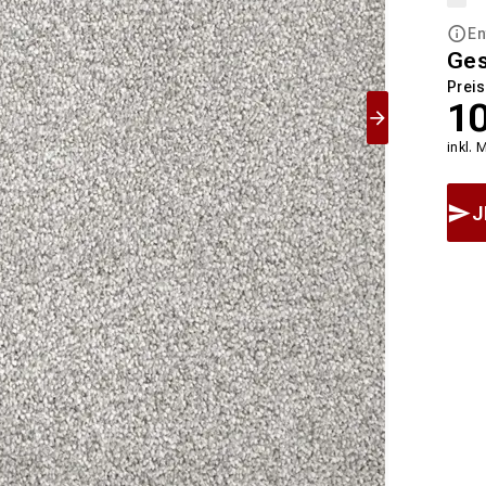
En
Ge
Preis
1
inkl. 
J