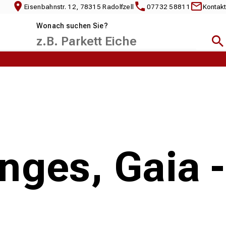
Eisenbahnstr. 12, 78315 Radolfzell
07732 58811
Kontakt
Wonach suchen Sie?
Suc
ges, Gaia -