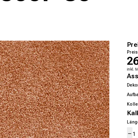
Pre
Preis
2
inkl. 
Ass
Deko
Aufb
Kolle
Kal
Länge