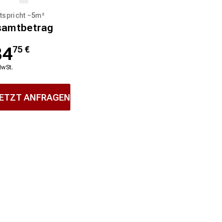
tspricht ~
5
m²
samtbetrag
34
75
€
MwSt.
ETZT ANFRAGEN