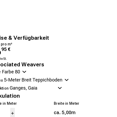
ise & Verfügbarkeit
 pro m²
6
95
€
MwSt.
ociated Weavers
r
au
ktion
kulation
 in Meter
Breite in Meter
ca. 5,00m