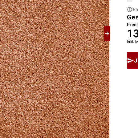
En
Ge
Preis
1
inkl. 
J