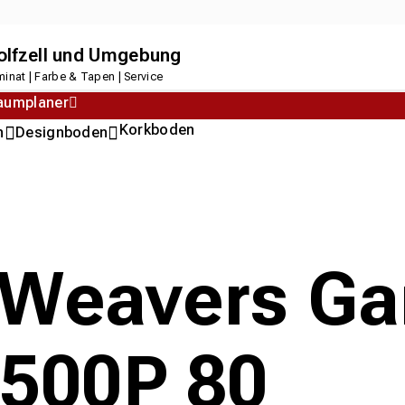
dolfzell und Umgebung
inat | Farbe & Tapen | Service
aumplaner
Korkboden
n
Designboden
Weavers Gan
500P 80