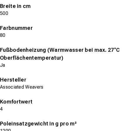
Breite in cm
500
Farbnummer
80
Fußbodenheizung (Warmwasser bei max. 27°C
Oberflächentemperatur)
Ja
Hersteller
Associated Weavers
Komfortwert
4
Poleinsatzgewicht in g pro m²
1200