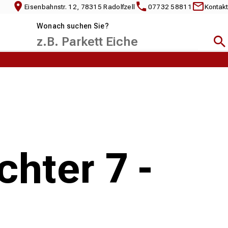
Eisenbahnstr. 12, 78315 Radolfzell
07732 58811
Kontakt
Wonach suchen Sie?
Suc
hter 7 -