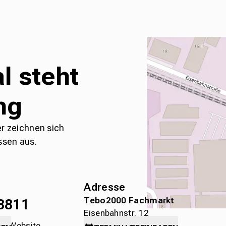
l steht
ng
er zeichnen sich
ssen aus.
Adresse
Tebo2000 Fachmarkt
8811
Eisenbahnstr. 12
die Website
78315 Radolfzell