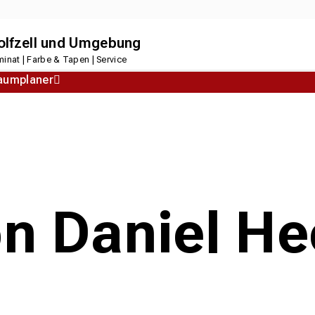
dolfzell und Umgebung
inat | Farbe & Tapen | Service
aumplaner
Korkboden
Designboden
n Daniel Hec