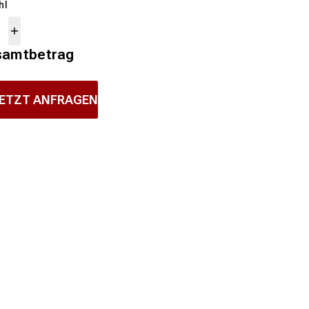
hl
samtbetrag
ETZT ANFRAGEN