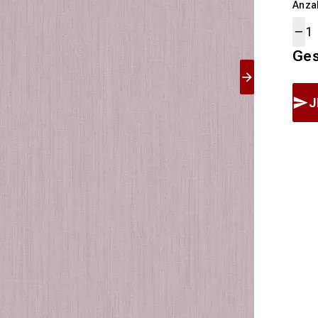
Anza
Ge
J