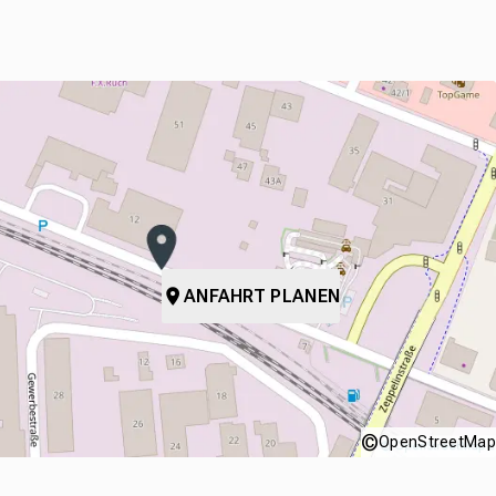
ANFAHRT PLANEN
©
OpenStreetMap