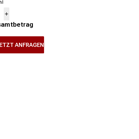
hl
samtbetrag
ETZT ANFRAGEN