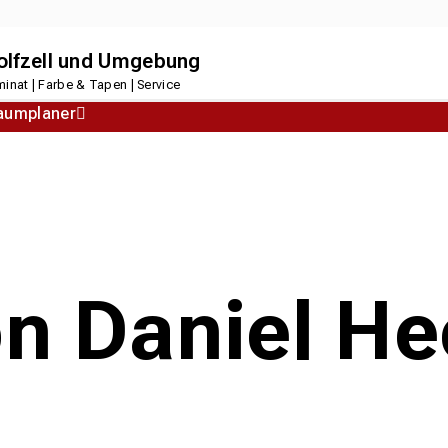
dolfzell und Umgebung
inat | Farbe & Tapen | Service
aumplaner
Korkboden
Designboden
n Daniel Hec