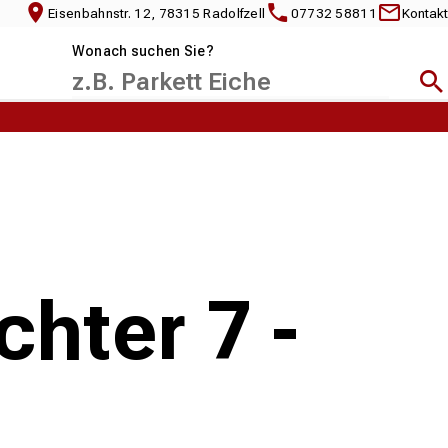
Eisenbahnstr. 12, 78315 Radolfzell
07732 58811
Kontakt
Wonach suchen Sie?
Suc
hter 7 -