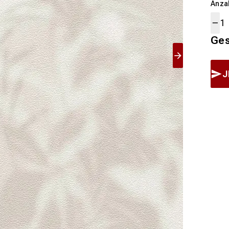
Anza
Ge
J