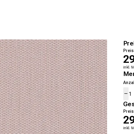
Pre
Preis
2
inkl. 
Me
Anza
Ge
Preis
2
inkl. 