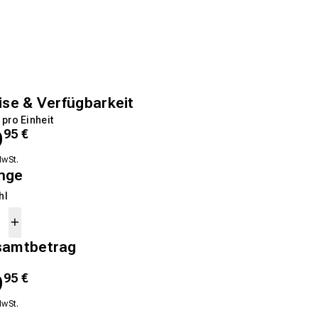
ise & Verfügbarkeit
 pro Einheit
9
95
€
MwSt.
nge
hl
samtbetrag
9
95
€
MwSt.