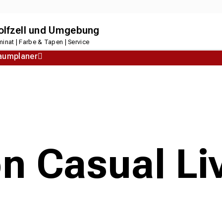
dolfzell und Umgebung
inat | Farbe & Tapen | Service
aumplaner
Korkboden
Designboden
n Casual Liv