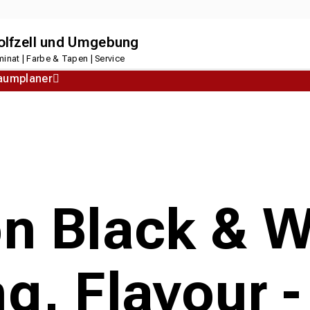
dolfzell und Umgebung
inat | Farbe & Tapen | Service
aumplaner
Korkboden
Designboden
on Black & W
ng, Flavour 