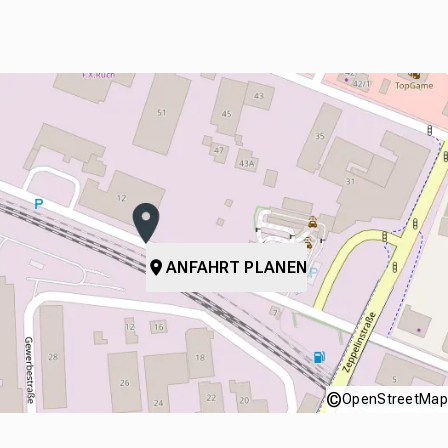
ANFAHRT PLANEN
©
OpenStreetMap