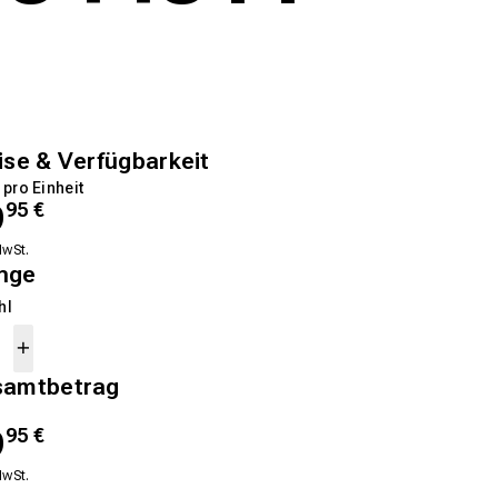
ise & Verfügbarkeit
 pro Einheit
9
95
€
MwSt.
nge
hl
samtbetrag
9
95
€
MwSt.