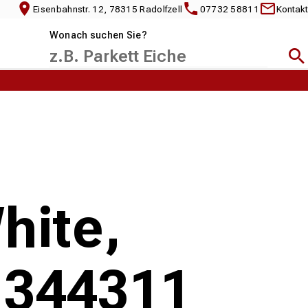
Eisenbahnstr. 12, 78315 Radolfzell
07732 58811
Kontakt
Wonach suchen Sie?
Suc
hite,
- 344311