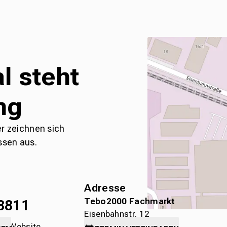
l steht
ng
er zeichnen sich
ssen aus.
Adresse
Tebo2000 Fachmarkt
8811
Eisenbahnstr. 12
die Website
78315 Radolfzell