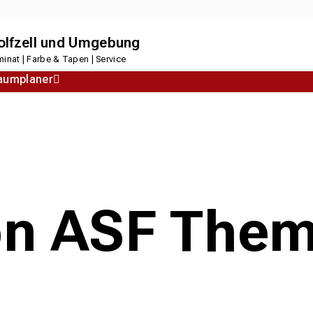
dolfzell und Umgebung
inat | Farbe & Tapen | Service
aumplaner
Korkboden
Designboden
on ASF Them