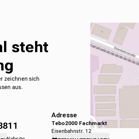
l steht
ng
er zeichnen sich
ssen aus.
Adresse
Tebo2000 Fachmarkt
8811
Eisenbahnstr. 12
die Website
78315 Radolfzell