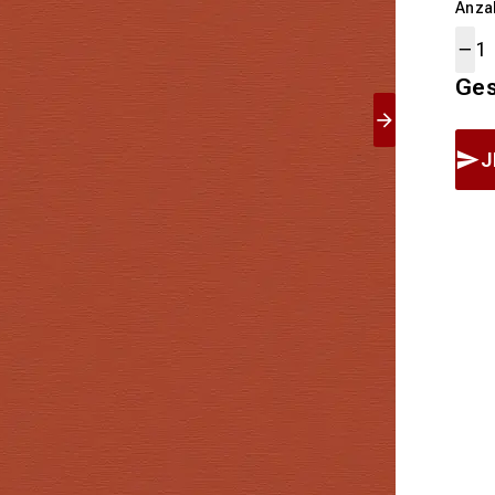
Anza
Ge
J