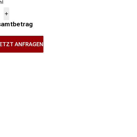
hl
samtbetrag
ETZT ANFRAGEN