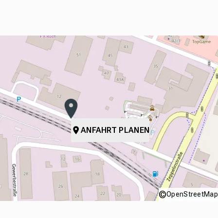
ANFAHRT PLANEN
©
OpenStreetMap