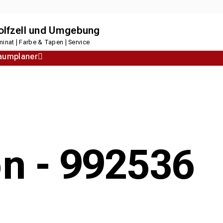
dolfzell und Umgebung
inat | Farbe & Tapen | Service
aumplaner
Korkboden
Designboden
on - 992536