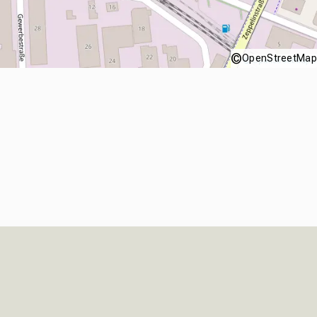
©
OpenStreetMap