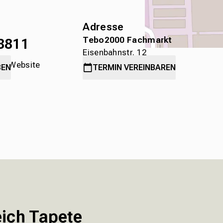
Adresse
Tebo2000 Fachmarkt
8811
Eisenbahnstr. 12
die Website
78315 Radolfzell
BEN
TERMIN
VEREINBAREN
ich Tapete