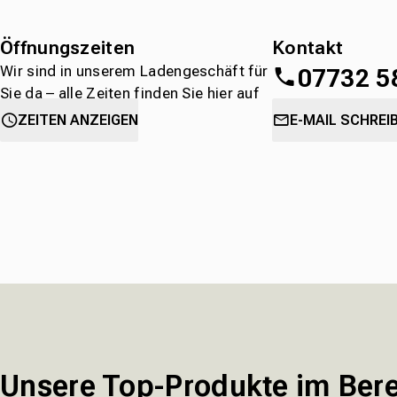
Öffnungszeiten
Kontakt
Wir sind in unserem Ladengeschäft für
07732 5
Sie da – alle Zeiten finden Sie hier auf
einen Blick.
oder
direkt über 
ZEITEN ANZEIGEN
E-MAIL SCHREI
Unsere Top-Produkte im Bere