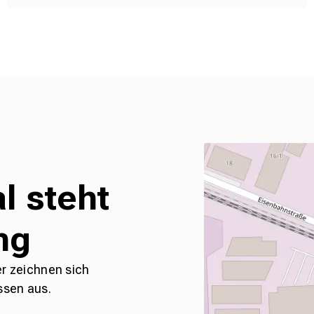
l steht
ng
er zeichnen sich
ssen aus.