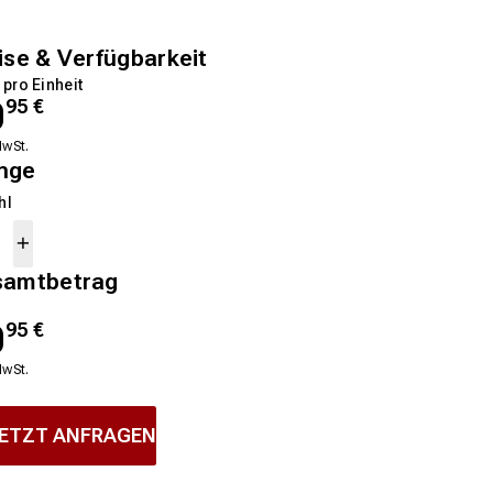
ise & Verfügbarkeit
 pro Einheit
0
95
€
MwSt.
nge
hl
samtbetrag
0
95
€
MwSt.
ETZT ANFRAGEN