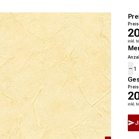
Pre
Preis
2
inkl. 
Me
Anza
Ge
Preis
2
inkl. 
J