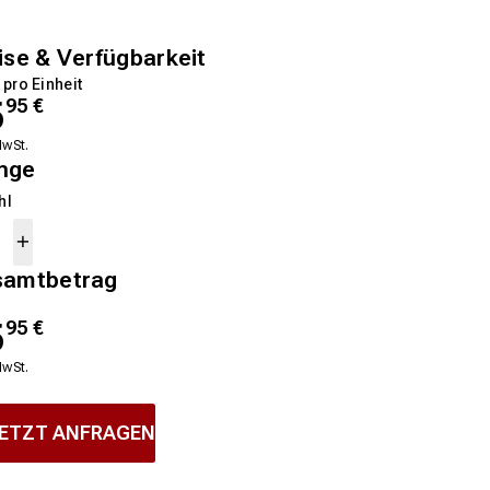
ise & Verfügbarkeit
 pro Einheit
5
95
€
MwSt.
nge
hl
samtbetrag
5
95
€
MwSt.
ETZT ANFRAGEN