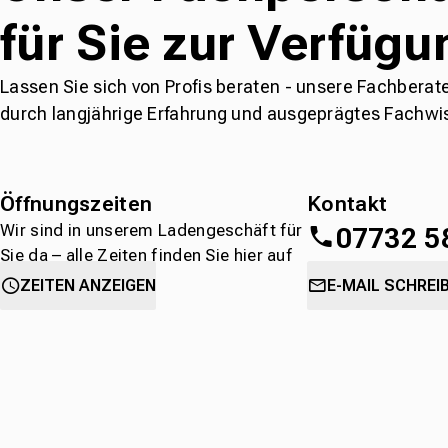
für Sie zur Verfügu
Lassen Sie sich von Profis beraten - unsere Fachberat
durch langjährige Erfahrung und ausgeprägtes Fachwi
Öffnungszeiten
Kontakt
Wir sind in unserem Ladengeschäft für
07732 5
Sie da – alle Zeiten finden Sie hier auf
einen Blick.
oder
direkt über 
ZEITEN ANZEIGEN
E-MAIL SCHREI