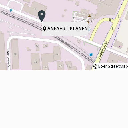
ANFAHRT PLANEN
©
OpenStreetMap