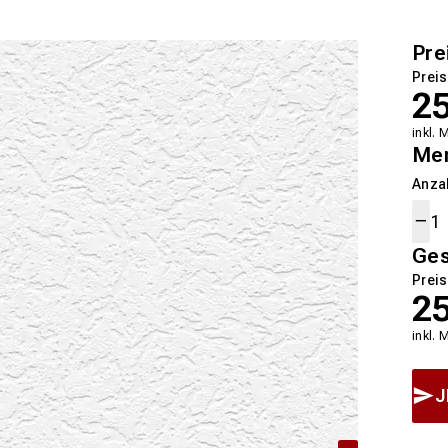
Pre
Preis
2
inkl. 
Me
Anza
Ge
Preis
2
inkl. 
J