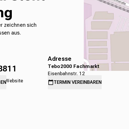
ng
er zeichnen sich
ssen aus.
Adresse
Tebo2000 Fachmarkt
8811
Eisenbahnstr. 12
die Website
78315 Radolfzell
BEN
TERMIN
VEREINBAREN