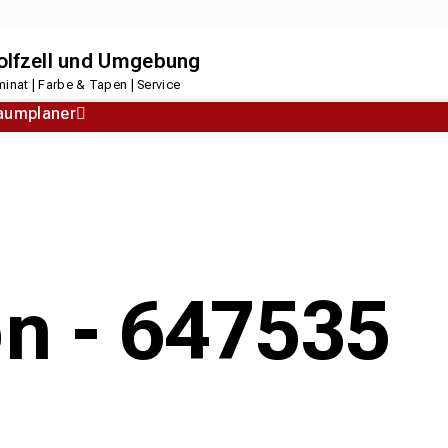
dolfzell und Umgebung
inat | Farbe & Tapen | Service
aumplaner
Korkboden
Designboden
on - 647535