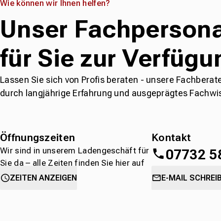
Wie können wir Ihnen helfen?
Unser Fachpersona
für Sie zur Verfügu
Lassen Sie sich von Profis beraten - unsere Fachberat
durch langjährige Erfahrung und ausgeprägtes Fachwi
Öffnungszeiten
Kontakt
Wir sind in unserem Ladengeschäft für
07732 5
Sie da – alle Zeiten finden Sie hier auf
einen Blick.
oder
direkt über 
ZEITEN ANZEIGEN
E-MAIL SCHREI