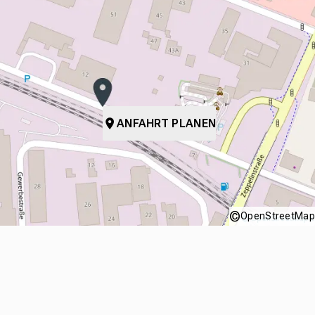
ANFAHRT PLANEN
©
OpenStreetMap