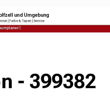
dolfzell und Umgebung
inat | Farbe & Tapen | Service
aumplaner
Korkboden
Designboden
on - 399382