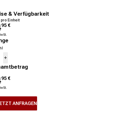
ise & Verfügbarkeit
 pro Einheit
4
95
€
MwSt.
nge
hl
samtbetrag
4
95
€
MwSt.
ETZT ANFRAGEN