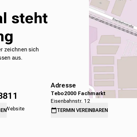
l steht
ng
er zeichnen sich
ssen aus.
Adresse
Tebo2000 Fachmarkt
8811
Eisenbahnstr. 12
die Website
78315 Radolfzell
BEN
TERMIN
VEREINBAREN