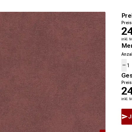
Pre
Preis
2
inkl. 
Me
Anza
Ge
Preis
2
inkl. 
J