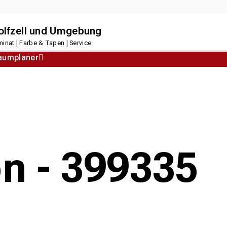
dolfzell und Umgebung
inat | Farbe & Tapen | Service
aumplaner
Korkboden
Designboden
on - 399335