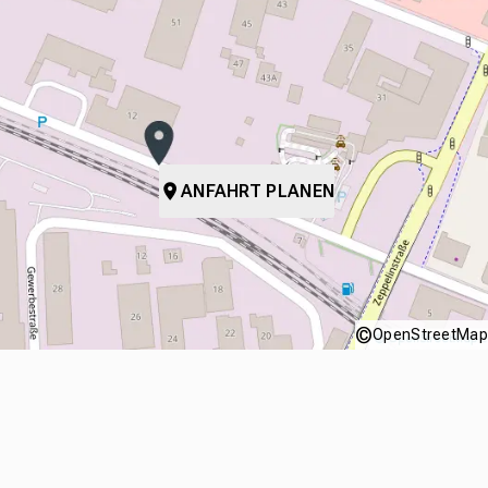
ANFAHRT PLANEN
©
OpenStreetMap