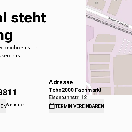
l steht
ng
er zeichnen sich
ssen aus.
Adresse
Tebo2000 Fachmarkt
8811
Eisenbahnstr. 12
die Website
78315 Radolfzell
BEN
TERMIN
VEREINBAREN