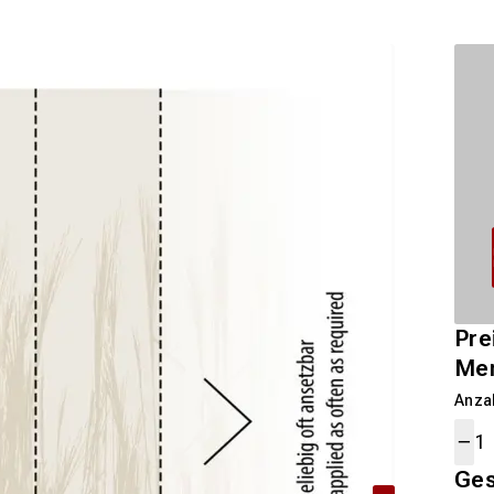
Pre
Me
Anza
Ge