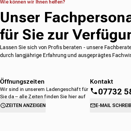
Wie können wir Ihnen helfen?
Unser Fachpersona
für Sie zur Verfügu
Lassen Sie sich von Profis beraten - unsere Fachberat
durch langjährige Erfahrung und ausgeprägtes Fachwi
Öffnungszeiten
Kontakt
Wir sind in unserem Ladengeschäft für
07732 5
Sie da – alle Zeiten finden Sie hier auf
einen Blick.
oder
direkt über 
ZEITEN ANZEIGEN
E-MAIL SCHREI