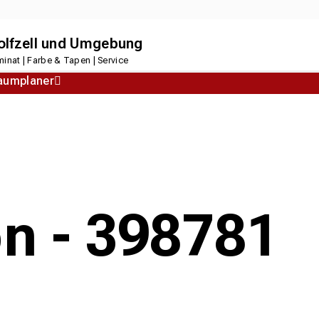
dolfzell und Umgebung
inat | Farbe & Tapen | Service
aumplaner
Korkboden
Designboden
on - 398781