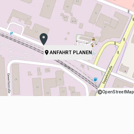
ANFAHRT PLANEN
©
OpenStreetMap