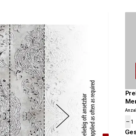
Pre
Me
Anza
Ge