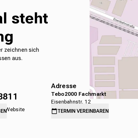
l steht
ng
er zeichnen sich
ssen aus.
Adresse
Tebo2000 Fachmarkt
8811
Eisenbahnstr. 12
die Website
78315 Radolfzell
BEN
TERMIN
VEREINBAREN