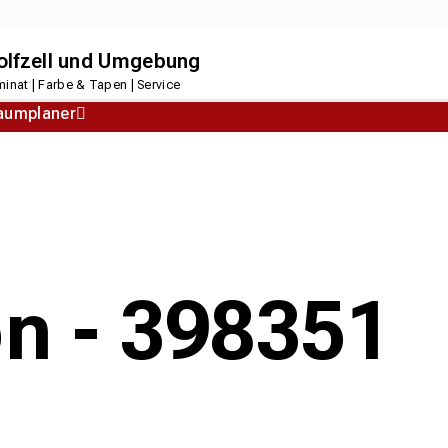
dolfzell und Umgebung
inat | Farbe & Tapen | Service
aumplaner
Korkboden
Designboden
on - 398351