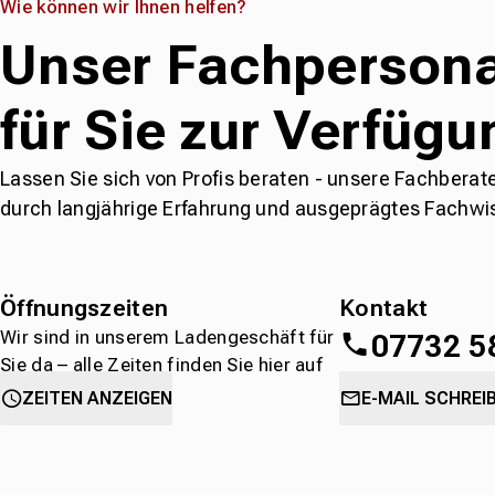
Wie können wir Ihnen helfen?
Unser Fachpersona
für Sie zur Verfügu
Lassen Sie sich von Profis beraten - unsere Fachberat
durch langjährige Erfahrung und ausgeprägtes Fachwi
Öffnungszeiten
Kontakt
Wir sind in unserem Ladengeschäft für
07732 5
Sie da – alle Zeiten finden Sie hier auf
einen Blick.
oder
direkt über 
ZEITEN ANZEIGEN
E-MAIL SCHREI