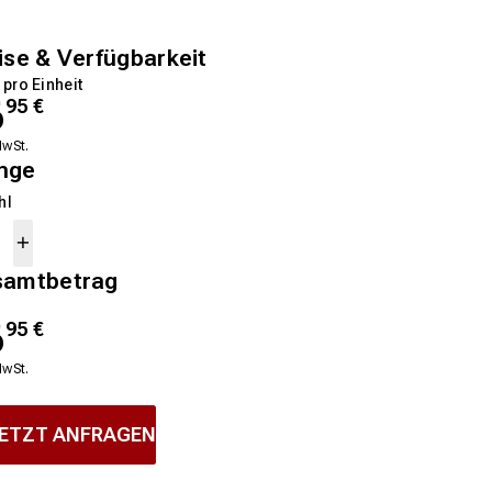
ise & Verfügbarkeit
 pro Einheit
6
95
€
MwSt.
nge
hl
samtbetrag
6
95
€
MwSt.
ETZT ANFRAGEN