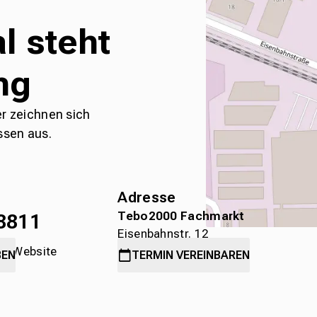
l steht
ng
er zeichnen sich
ssen aus.
Adresse
Tebo2000 Fachmarkt
8811
Eisenbahnstr. 12
die Website
78315 Radolfzell
BEN
TERMIN
VEREINBAREN