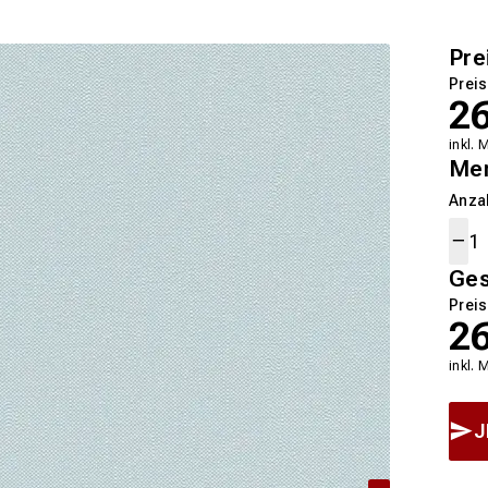
Pre
Preis
2
inkl. 
Me
Anza
Ge
Preis
2
inkl. 
J