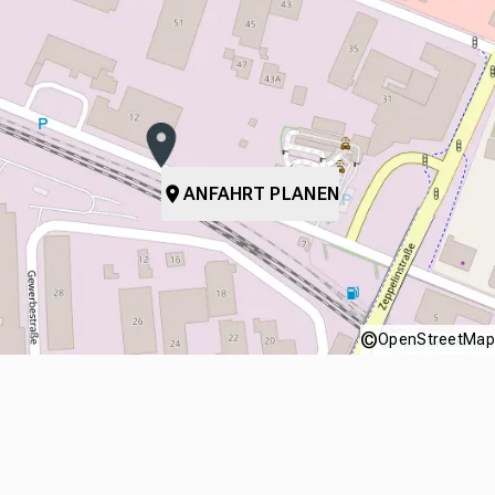
ANFAHRT PLANEN
©
OpenStreetMap