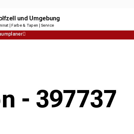
dolfzell und Umgebung
inat | Farbe & Tapen | Service
aumplaner
Korkboden
Designboden
on - 397737