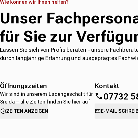
Wie können wir Ihnen helfen?
Unser Fachpersona
für Sie zur Verfügu
Lassen Sie sich von Profis beraten - unsere Fachberat
durch langjährige Erfahrung und ausgeprägtes Fachwi
Öffnungszeiten
Kontakt
Wir sind in unserem Ladengeschäft für
07732 5
Sie da – alle Zeiten finden Sie hier auf
einen Blick.
oder
direkt über 
ZEITEN ANZEIGEN
E-MAIL SCHREI