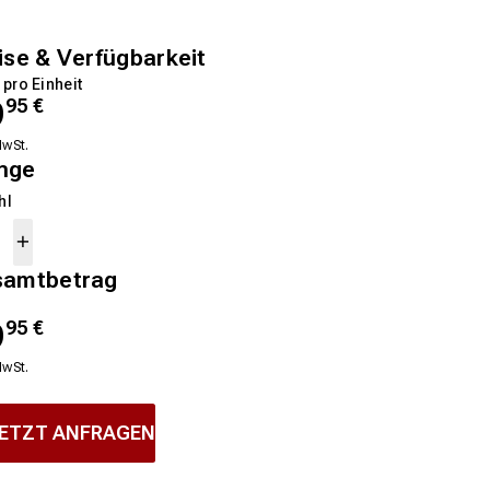
ise & Verfügbarkeit
 pro Einheit
9
95
€
MwSt.
nge
hl
samtbetrag
9
95
€
MwSt.
ETZT ANFRAGEN