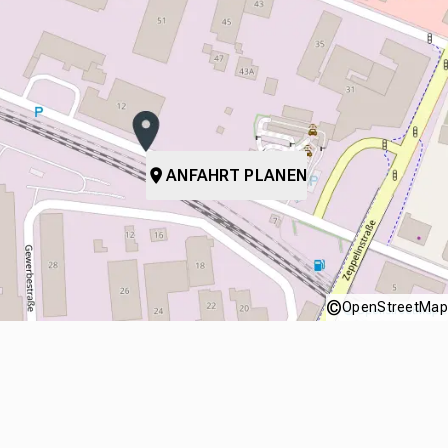
ANFAHRT PLANEN
©
OpenStreetMap