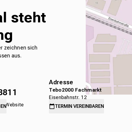
l steht
ng
er zeichnen sich
ssen aus.
Adresse
Tebo2000 Fachmarkt
8811
Eisenbahnstr. 12
die Website
78315 Radolfzell
BEN
TERMIN
VEREINBAREN