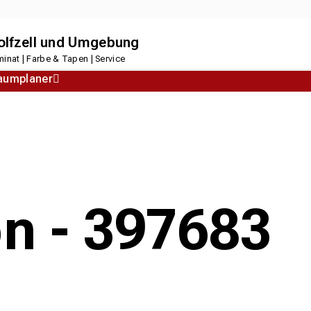
dolfzell und Umgebung
inat | Farbe & Tapen | Service
aumplaner
Korkboden
Designboden
on - 397683