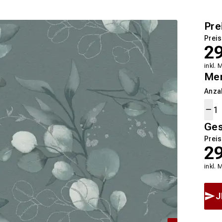
Pre
Preis
2
inkl. 
Me
Anza
Ge
Preis
2
inkl. 
J