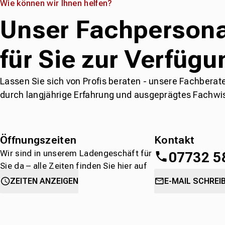
Wie können wir Ihnen helfen?
Unser Fachpersona
für Sie zur Verfügu
Lassen Sie sich von Profis beraten - unsere Fachberat
durch langjährige Erfahrung und ausgeprägtes Fachwi
Öffnungszeiten
Kontakt
Wir sind in unserem Ladengeschäft für
07732 5
Sie da – alle Zeiten finden Sie hier auf
einen Blick.
oder
direkt über 
ZEITEN ANZEIGEN
E-MAIL SCHREI