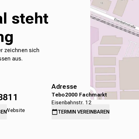
l steht
ng
er zeichnen sich
ssen aus.
Adresse
Tebo2000 Fachmarkt
8811
Eisenbahnstr. 12
die Website
78315 Radolfzell
BEN
TERMIN
VEREINBAREN