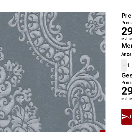
Pre
Preis
2
inkl. 
Me
Anza
Ge
Preis
2
inkl. 
J