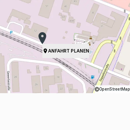
ANFAHRT PLANEN
©
OpenStreetMap