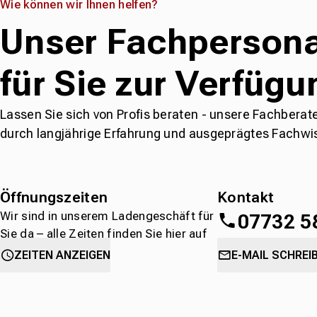
Wie können wir Ihnen helfen?
Unser Fachpersona
für Sie zur Verfügu
Lassen Sie sich von Profis beraten - unsere Fachberat
durch langjährige Erfahrung und ausgeprägtes Fachwi
Öffnungszeiten
Kontakt
Wir sind in unserem Ladengeschäft für
07732 5
Sie da – alle Zeiten finden Sie hier auf
einen Blick.
oder
direkt über 
ZEITEN ANZEIGEN
E-MAIL SCHREI