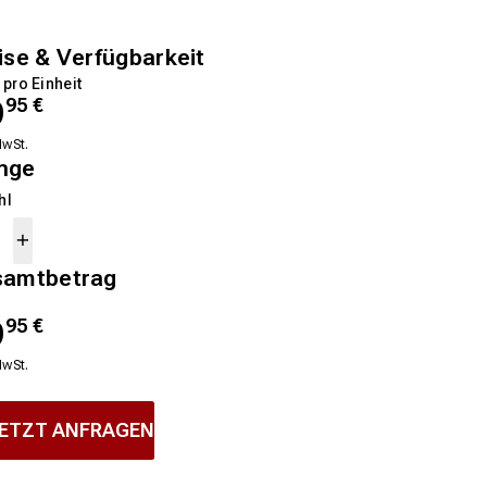
ise & Verfügbarkeit
 pro Einheit
9
95
€
MwSt.
nge
hl
samtbetrag
9
95
€
MwSt.
ETZT ANFRAGEN