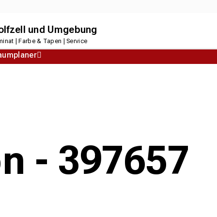
dolfzell und Umgebung
inat | Farbe & Tapen | Service
aumplaner
Korkboden
Designboden
on - 397657