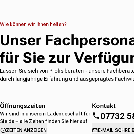
Wie können wir Ihnen helfen?
Unser Fachpersona
für Sie zur Verfügu
Lassen Sie sich von Profis beraten - unsere Fachberat
durch langjährige Erfahrung und ausgeprägtes Fachwi
Öffnungszeiten
Kontakt
Wir sind in unserem Ladengeschäft für
07732 5
Sie da – alle Zeiten finden Sie hier auf
einen Blick.
oder
direkt über 
ZEITEN ANZEIGEN
E-MAIL SCHREI