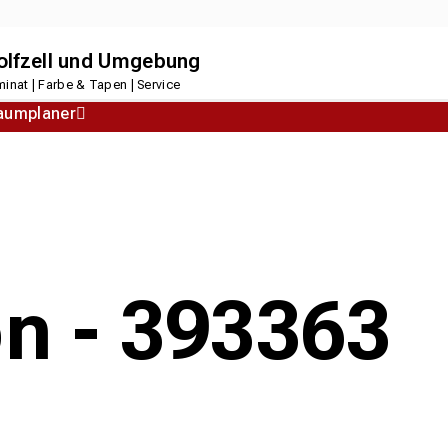
dolfzell und Umgebung
inat | Farbe & Tapen | Service
aumplaner
Korkboden
Designboden
on - 393363