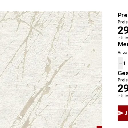
Pre
Preis
2
inkl. 
Me
Anza
Ge
Preis
2
inkl. 
J