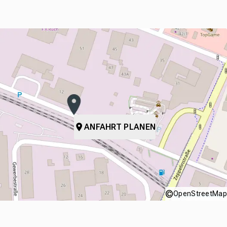
ANFAHRT PLANEN
©
OpenStreetMap