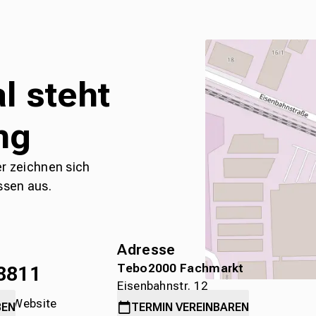
l steht
ng
er zeichnen sich
ssen aus.
Adresse
Tebo2000 Fachmarkt
8811
Eisenbahnstr. 12
die Website
78315 Radolfzell
BEN
TERMIN
VEREINBAREN