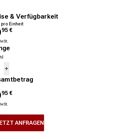
ise & Verfügbarkeit
 pro Einheit
9
95
€
MwSt.
nge
hl
samtbetrag
9
95
€
MwSt.
ETZT ANFRAGEN