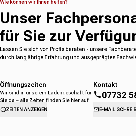
Wie können wir Ihnen helfen?
Unser Fachpersona
für Sie zur Verfügu
Lassen Sie sich von Profis beraten - unsere Fachberat
durch langjährige Erfahrung und ausgeprägtes Fachwi
Öffnungszeiten
Kontakt
Wir sind in unserem Ladengeschäft für
07732 5
Sie da – alle Zeiten finden Sie hier auf
einen Blick.
oder
direkt über 
ZEITEN ANZEIGEN
E-MAIL SCHREI