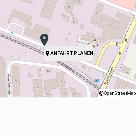
ANFAHRT PLANEN
©
OpenStreetMap