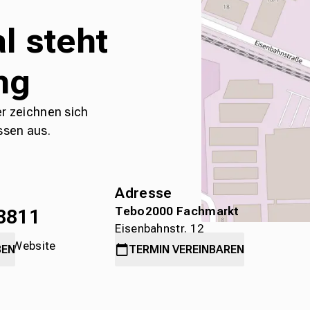
l steht
ng
er zeichnen sich
ssen aus.
Adresse
Tebo2000 Fachmarkt
8811
Eisenbahnstr. 12
die Website
78315 Radolfzell
BEN
TERMIN
VEREINBAREN