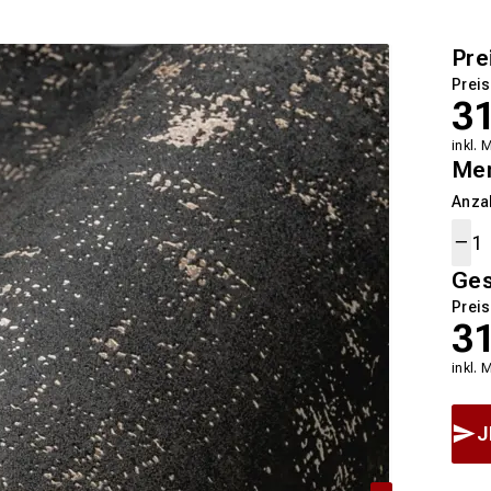
Pre
Preis
3
inkl. 
Me
Anza
Ge
Preis
3
inkl. 
J