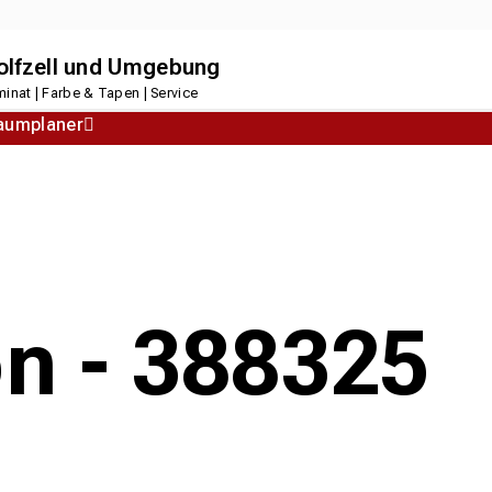
dolfzell und Umgebung
inat | Farbe & Tapen | Service
aumplaner
Korkboden
Designboden
on - 388325