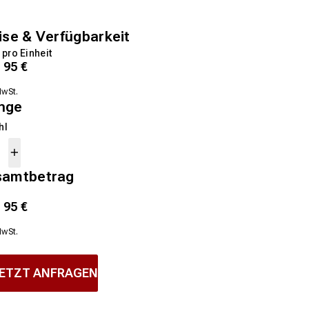
ise & Verfügbarkeit
 pro Einheit
1
95
€
MwSt.
nge
hl
samtbetrag
1
95
€
MwSt.
ETZT ANFRAGEN