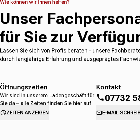
Wie können wir Ihnen helfen?
Unser Fachpersona
für Sie zur Verfügu
Lassen Sie sich von Profis beraten - unsere Fachberat
durch langjährige Erfahrung und ausgeprägtes Fachwi
Öffnungszeiten
Kontakt
Wir sind in unserem Ladengeschäft für
07732 5
Sie da – alle Zeiten finden Sie hier auf
einen Blick.
oder
direkt über 
ZEITEN ANZEIGEN
E-MAIL SCHREI