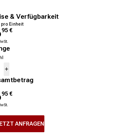
ise & Verfügbarkeit
 pro Einheit
6
95
€
MwSt.
nge
hl
samtbetrag
6
95
€
MwSt.
ETZT ANFRAGEN