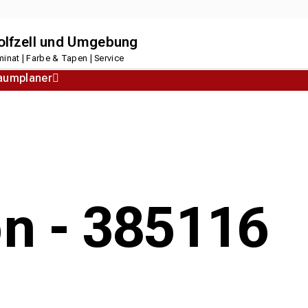
dolfzell und Umgebung
inat | Farbe & Tapen | Service
aumplaner
Korkboden
Designboden
on - 385116