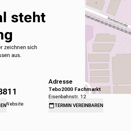
l steht
ng
er zeichnen sich
ssen aus.
Adresse
Tebo2000 Fachmarkt
8811
Eisenbahnstr. 12
die Website
78315 Radolfzell
BEN
TERMIN
VEREINBAREN