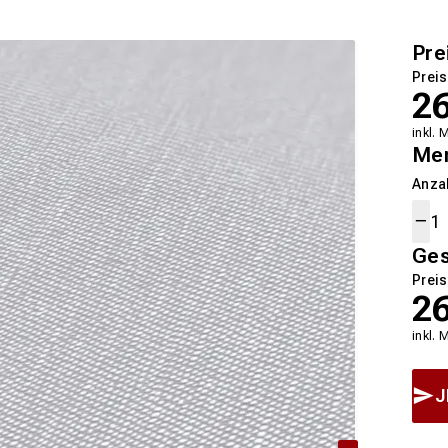
Pre
Preis
2
inkl. 
Me
Anza
Ge
Preis
2
inkl. 
J