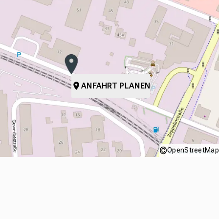
ANFAHRT PLANEN
©
OpenStreetMap