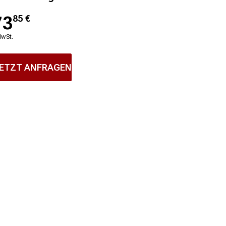
73
85
€
MwSt.
ETZT ANFRAGEN