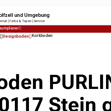
dolfzell und Umgebung
inat | Farbe & Tapen | Service
aumplaner
Korkboden
Designboden
oden PURLI
0117 Stein 