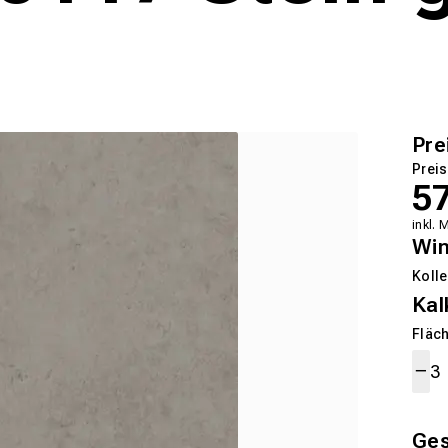
Pre
Preis
5
inkl. 
Wi
Kolle
Kal
Fläch
Ge