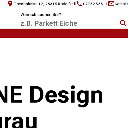
Eisenbahnstr. 12, 78315 Radolfzell
07732 58811
Kontakt
Wonach suchen Sie?
Suc
NE Design
grau