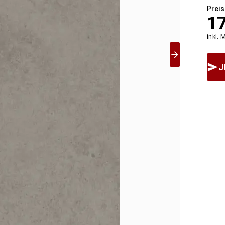
Preis
1
inkl. 
J