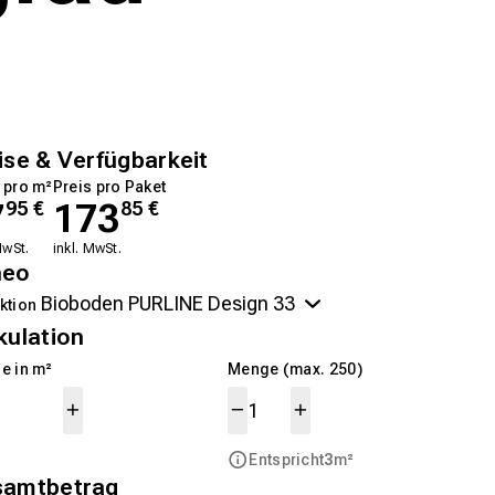
ise & Verfügbarkeit
 pro m²
Preis pro Paket
7
173
95
€
85
€
MwSt.
inkl. MwSt.
neo
ktion
kulation
e in m²
Menge (max. 250)
Entspricht
3
m²
samtbetrag