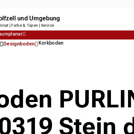
dolfzell und Umgebung
inat | Farbe & Tapen | Service
aumplaner
Korkboden
Designboden
oden PURLI
0319 Stein 