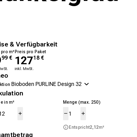
ise & Verfügbarkeit
 pro m²
Preis pro Paket
9
127
99
€
18
€
MwSt.
inkl. MwSt.
neo
ktion
kulation
e in m²
Menge (max. 250)
Entspricht
2,12
m²
samtbetrag