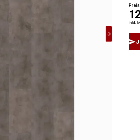
Preis
1
inkl. 
J