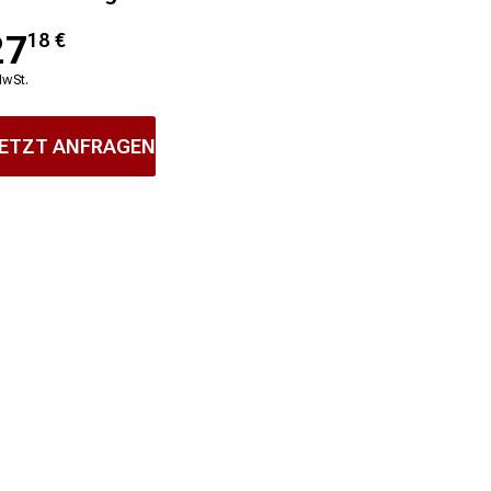
27
18
€
MwSt.
ETZT ANFRAGEN