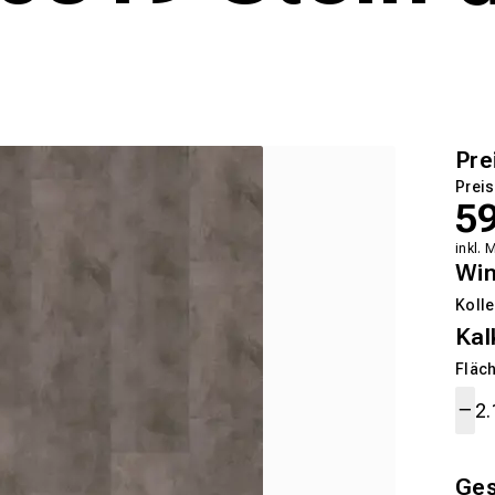
Pre
Preis
5
inkl. 
Wi
Kolle
Kal
Fläch
Ge