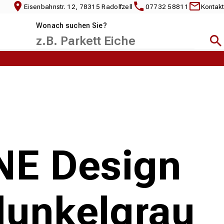
Eisenbahnstr. 12, 78315 Radolfzell
07732 58811
Kontakt
Wonach suchen Sie?
Suc
NE Design
dunkelgrau