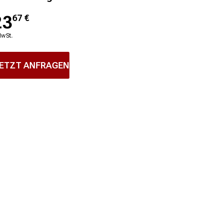
23
67
€
MwSt.
ETZT ANFRAGEN