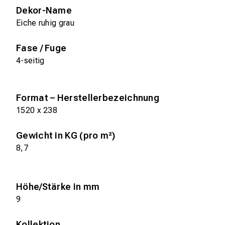
Dekor-Name
Eiche ruhig grau
Fase / Fuge
4-seitig
Format – Herstellerbezeichnung
1520 x 238
Gewicht in KG (pro m²)
8,7
Höhe/Stärke in mm
9
Kollektion