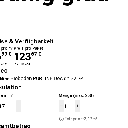
ise & Verfügbarkeit
 pro m²
Preis pro Paket
6
123
99
€
67
€
MwSt.
inkl. MwSt.
neo
ktion
kulation
e in m²
Menge (max. 250)
Entspricht
2,17
m²
samtbetrag