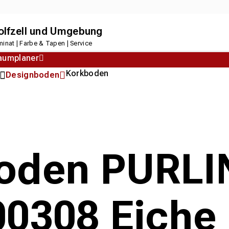
dolfzell und Umgebung
inat | Farbe & Tapen | Service
aumplaner
Korkboden
Designboden
oden PURLI
0308 Eiche 