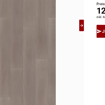
Preis
1
inkl. 
J