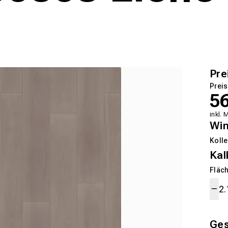
Pre
Preis
5
inkl. 
Wi
Kolle
Kal
Fläch
Ge