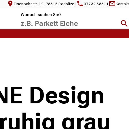
Eisenbahnstr. 12, 78315 Radolfzell
07732 58811
Kontakt
Wonach suchen Sie?
Suc
NE Design
ruhig grau