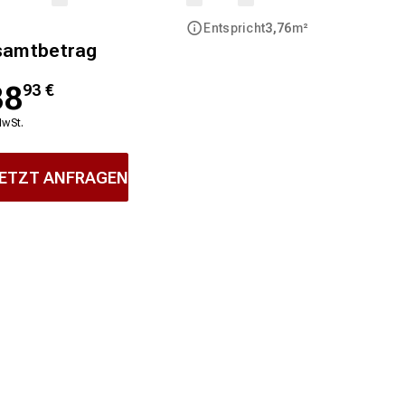
Entspricht
3,76
m²
samtbetrag
38
93
€
MwSt.
ETZT ANFRAGEN