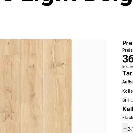
Pre
Preis
3
inkl. 
Tar
Aufb
Kolle
Stil
Kal
Fläch