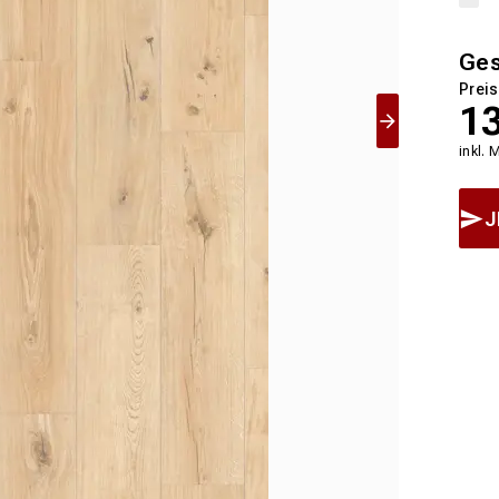
Ge
Preis
1
inkl. 
J