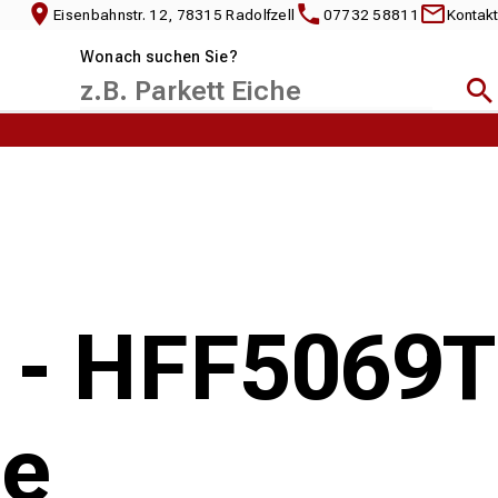
Eisenbahnstr. 12, 78315 Radolfzell
07732 58811
Kontakt
Wonach suchen Sie?
Suc
e - HFF5069T
ge