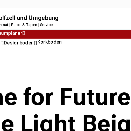
dolfzell und Umgebung
inat | Farbe & Tapen | Service
aumplaner
Korkboden
n
Designboden
e for Futur
le Light Bei