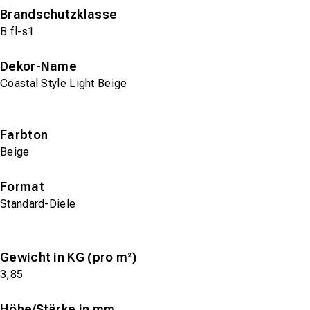
Brandschutzklasse
B fl-s1
Dekor-Name
Coastal Style Light Beige
Farbton
Beige
Format
Standard-Diele
Gewicht in KG (pro m²)
3,85
Höhe/Stärke in mm