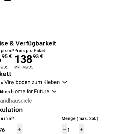
ise & Verfügbarkeit
 pro m²
Preis pro Paket
6
138
95
€
93
€
MwSt.
inkl. MwSt.
kett
au
ktion
kulation
e in m²
Menge (max. 250)