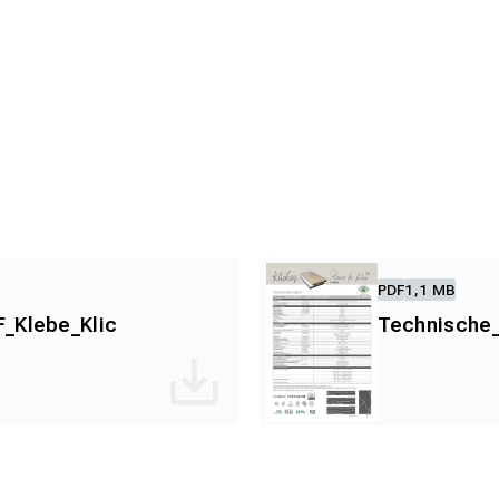
PDF
1,1 MB
_Klebe_Klic
Technische_