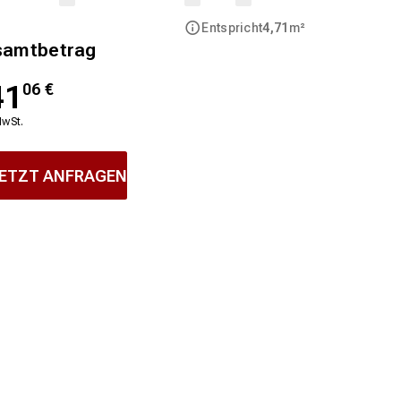
Entspricht
4,71
m²
samtbetrag
41
06
€
MwSt.
ETZT ANFRAGEN