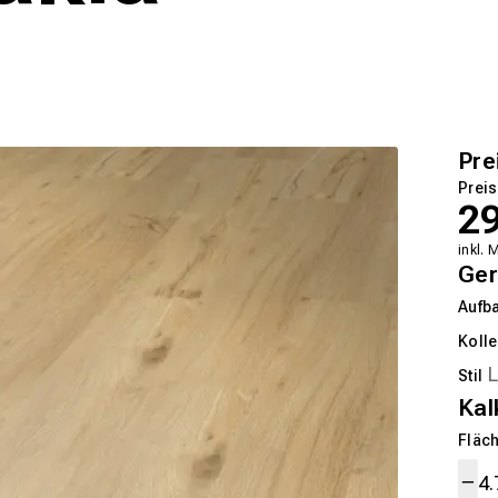
Pre
Preis
2
inkl. 
Ger
Aufb
Kolle
Stil
Kal
Fläch