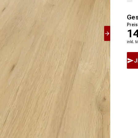
Ge
Preis
1
inkl. 
J