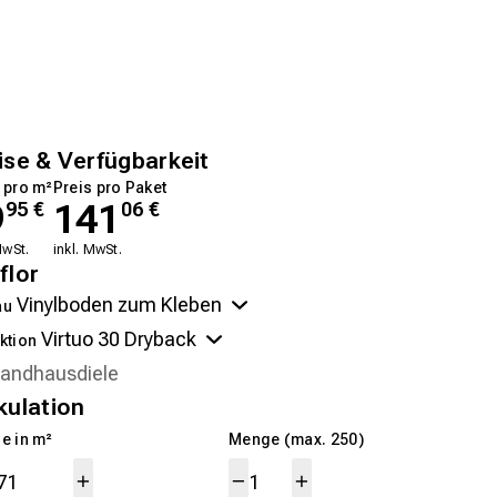
ise & Verfügbarkeit
 pro m²
Preis pro Paket
9
141
95
€
06
€
MwSt.
inkl. MwSt.
flor
au
ktion
kulation
e in m²
Menge (max. 250)