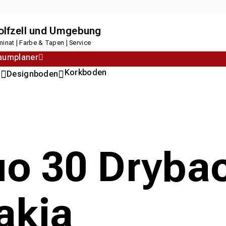
dolfzell und Umgebung
inat | Farbe & Tapen | Service
aumplaner
Korkboden
n
Designboden
uo 30 Drybac
akia