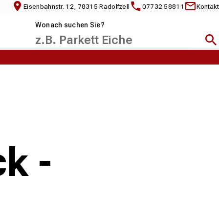
Eisenbahnstr. 12, 78315 Radolfzell
07732 58811
Kontakt
Wonach suchen Sie?
Suc
k -