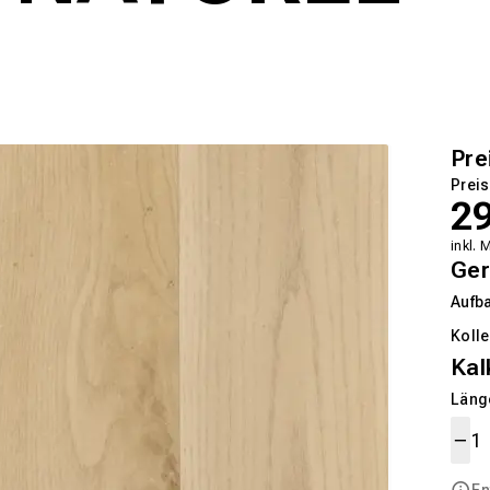
Pre
Preis
2
inkl. 
Ger
Aufb
Kolle
Kal
Länge
En