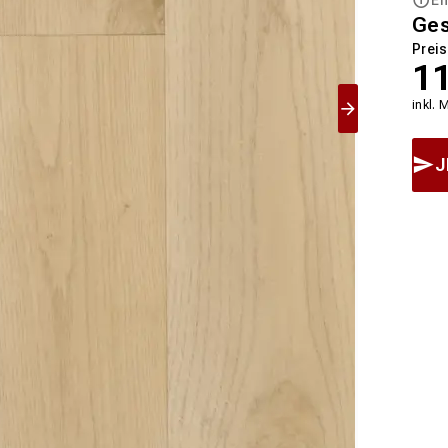
Ge
Preis
1
inkl. 
J