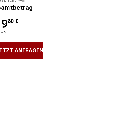
samtbetrag
19
80
€
MwSt.
ETZT ANFRAGEN