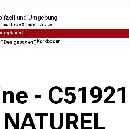
dolfzell und Umgebung
inat | Farbe & Tapen | Service
aumplaner
Korkboden
n
Designboden
line - C5192
 NATUREL