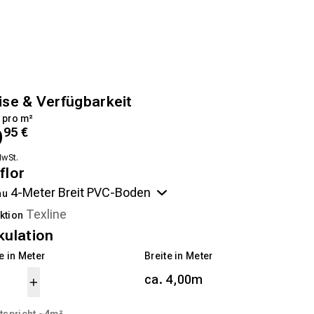
ise & Verfügbarkeit
 pro m²
9
95
€
MwSt.
flor
au
ktion
kulation
 in Meter
Breite in Meter
ca. 4,00m
tspricht ~
4
m²