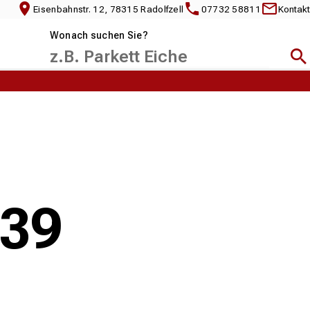
Eisenbahnstr. 12, 78315 Radolfzell
07732 58811
Kontakt
Wonach suchen Sie?
Suc
139