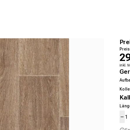
Pre
Preis
2
inkl. 
Ger
Aufb
Kolle
Kal
Länge
En