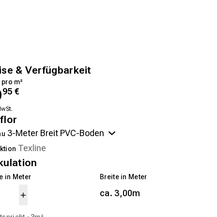
ise & Verfügbarkeit
 pro m²
9
95
€
MwSt.
flor
au
ktion
kulation
 in Meter
Breite in Meter
ca. 3,00m
tspricht ~
3
m²