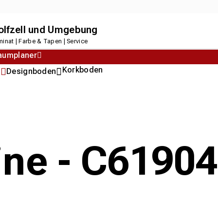
dolfzell und Umgebung
inat | Farbe & Tapen | Service
aumplaner
Korkboden
n
Designboden
line - C619