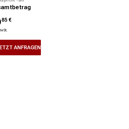
samtbetrag
9
85
€
MwSt.
ETZT ANFRAGEN