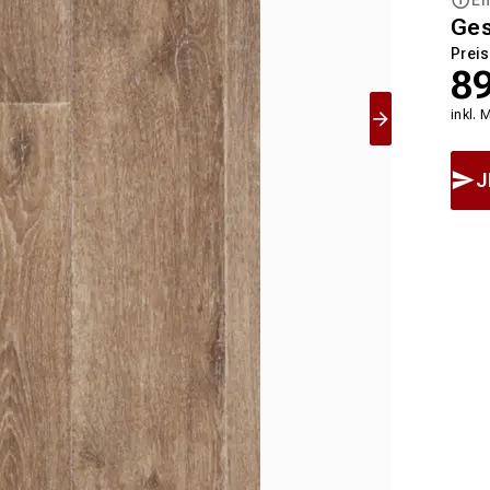
Ge
Preis
8
inkl. 
J