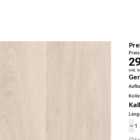
Pre
Preis
2
inkl. 
Ger
Aufb
Kolle
Kal
Länge
En