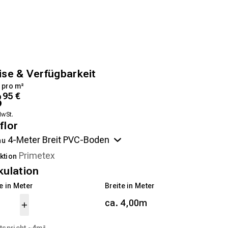
ise & Verfügbarkeit
 pro m²
3
95
€
MwSt.
flor
au
ktion
kulation
 in Meter
Breite in Meter
ca. 4,00m
tspricht ~
4
m²