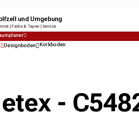
dolfzell und Umgebung
inat | Farbe & Tapen | Service
aumplaner
Korkboden
n
Designboden
metex - C54