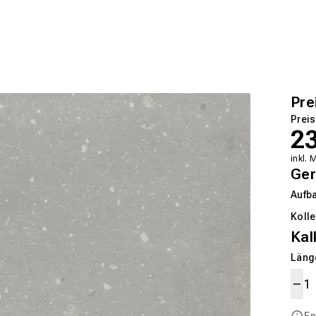
Pre
Preis
2
inkl. 
Ger
Aufb
Kolle
Kal
Länge
En