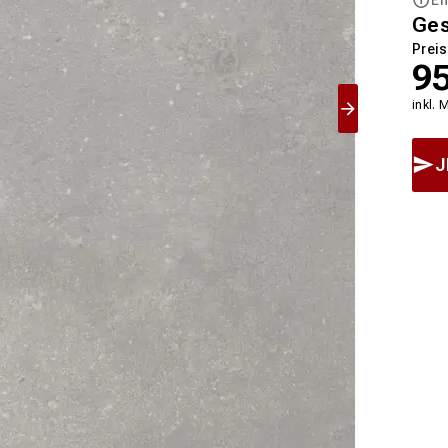
Ge
Preis
9
inkl. 
J