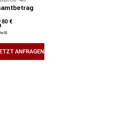
samtbetrag
5
80
€
MwSt.
ETZT ANFRAGEN