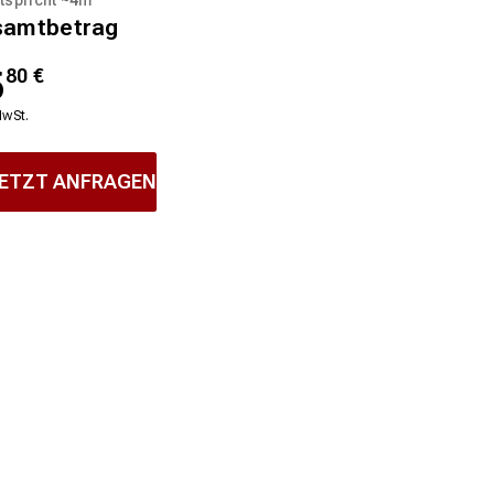
samtbetrag
5
80
€
MwSt.
ETZT ANFRAGEN