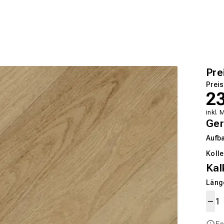
Pre
Preis
2
inkl. 
Ger
Aufb
Kolle
Kal
Länge
En