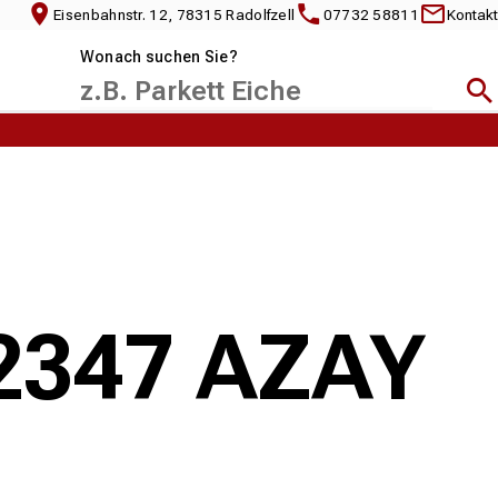
Eisenbahnstr. 12, 78315 Radolfzell
07732 58811
Kontakt
Wonach suchen Sie?
Suc
82347 AZAY