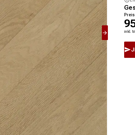
Ge
Preis
9
inkl. 
J