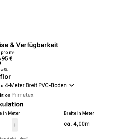
ise & Verfügbarkeit
 pro m²
3
95
€
MwSt.
flor
au
ktion
kulation
 in Meter
Breite in Meter
ca. 4,00m
tspricht ~
4
m²