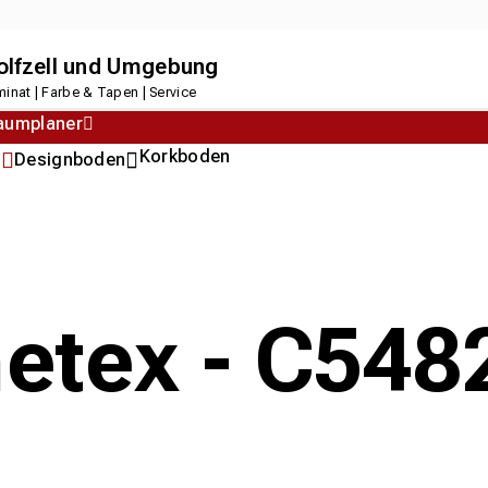
dolfzell und Umgebung
inat | Farbe & Tapen | Service
aumplaner
Korkboden
n
Designboden
metex - C54